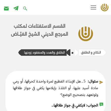
تخطى
إلى
القسم الاستفتاءات ل​​مكتب
المحتوى
المرج​ع الديني الشيخ الفيّــاض
النكاح و الطلاق
الطلاق والعدد والمفقود زوجها
سئوال:
5 ـ هل الإيذاء الفظيع لمرة واحدة كحرقها، أو رمي
مادة أسيد عليها، أو التلذذ بإيلامها يكفي في جواز طلاقها
ولوتعهد بتصحيح الوضع؟
الجواب:
لايكفي في جواز طلاقها..