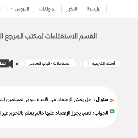
الرئيسية
الاخبار
المولفات
الدروس
ا
تخطى
إلى
المحتوى
القسم الاستفتاءات ل​​مكتب المرج​ع ال
أسئلة الشرعية
المعاملات - الباب السادس
الأط
سئوال:
هل يمكن الإعتماد على قاعدة سوق المسلمين لشراء
الجواب:
نعم، يجوز الإعتماد عليها مالم يعلم باللحوم غير ال