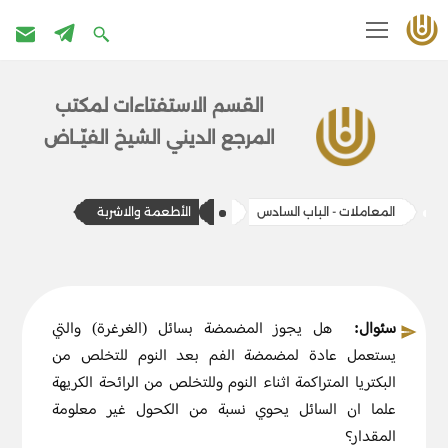
تخطى
إلى
القسم الاستفتاءات ل​​مكتب
المحتوى
المرج​ع الديني الشيخ الفيّــاض
المعاملات - الباب السادس
الأطعمة والاشربة
سئوال:
هل يجوز المضمضة بسائل (الغرغرة) والتي
يستعمل عادة لمضمضة الفم بعد النوم للتخلص من
البكتريا المتراكمة اثناء النوم وللتخلص من الرائحة الكريهة
علما ان السائل يحوي نسبة من الكحول غير معلومة
المقدار؟