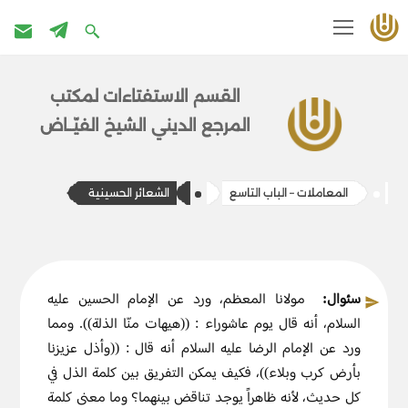
تخطى
إلى
القسم الاستفتاءات ل​​مكتب
المحتوى
المرج​ع الديني الشيخ الفيّــاض
المعاملات – الباب التاسع
الشعائر الحسينية
سئوال:
مولانا المعظم، ورد عن الإمام الحسين عليه
السلام، أنه قال يوم عاشوراء : ((هيهات منّا الذلة)). ومما
ورد عن الإمام الرضا عليه السلام أنه قال : ((وأذل عزيزنا
بأرض كرب وبلاء))، فكيف يمكن التفريق بين كلمة الذل في
كل حديث، لأنه ظاهراً يوجد تناقض بينهما؟ وما معنى كلمة