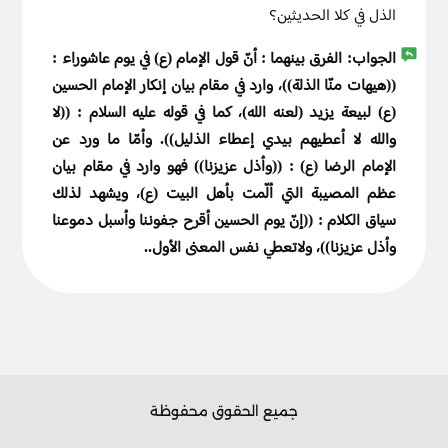
الذل في كلا الحديثين؟
الجواب:
الفرق بينهما : أنّ قول الإمام (ع) في يوم عاشوراء :
((هيهات منّا الذلة))، وارد في مقام بيان إنكار الإمام الحسين
(ع) لبيعة يزيد (لعنه الله)، كما في قوله عليه السلام : ((لا
والله لا أعطيهم بيدي إعطاء الذليل)). وأمّا ما ورد عن
الإمام الرضا (ع) : ((وأذل عزيزنا)) فهو وارد في مقام بيان
عظم المصيبة التي ألّمت بأهل البيت (ع)، ويشهد لذلك
سياق الكلام : ((إنّ يوم الحسين أقرح جفوننا وأسبل دموعنا
وأذل عزيزنا))، ولاتعطي نفس المعنى الأول..
جميع الحقوق محفوظة