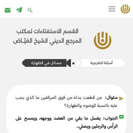
تخطى
إلى
القسم الاستفتاءات ل​​مكتب
المحتوى
المرج​ع الديني الشيخ الفيّــاض
أسئلة الشرعية
​​مسائل في الطهارة
سئوال:
من قطعت يداه من فوق المرفقين ما الذي يجب
عليه بالنسبة للوضوء والطهارة؟
الجواب:
يغسل ما بقي من العضد ووجهه، ويمسح على
الرأس والرجلين ويصلي..