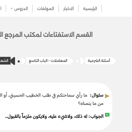
الرئيسية
الاخبار
المولفات
الدروس
ا
تخطى
إلى
المحتوى
القسم الاستفتاءات ل​​مكتب المرج​ع ال
أسئلة الشرعية
المعاملات – الباب التاسع
الشعا
سئوال:
ما رأي سماحتكم في طلب الخطيب الحسيني، أو الرادو
من ما يتمناه؟
الجواب:
له ذلك، ولاشيء عليه، ولايكون ملزماً بالقبول..