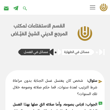
تخطى
إلى
القسم الاستفتاءات ل​​مكتب
المحتوى
المرج​ع الديني الشيخ الفيّــاض
عية
​​مسائل في الطهارة
​مسائل في الغسل
سئوال:
شخص كان يغتسل غسل الجنابة بدون مراعاة
شرط الترتيب لعدة سنوات، فما حكم صلاته وصومه خلال
تلك السنوات؟
الجواب:
لاباس بصومه، وأما صلاته التي صلها بهذا الغسل