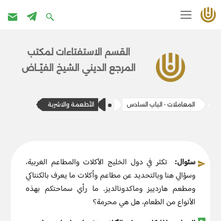
تخطى
إلى
القسم الاستفتاءات ل​​مكتب
المحتوى
المرج​ع الديني الشيخ الفيّــاض
المعاملات - الباب السادس
الأطعمة والاشربة
سئوال:
تكثر في دول الخليج الأكلات والمطاعم الغربية،
وسؤالي هنا وبالتحديد عن مطاعم وأكلات ما يعرف بالكنتاكي
ومطعم هاردييز وماكدونالديز. ما رأي سماحتكم بهذه
الأنواع من الطعام، هل هي محرمة؟