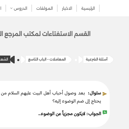
الرئيسية
الاخبار
المولفات
الدروس
ا
تخطى
إلى
المحتوى
القسم الاستفتاءات ل​​مكتب المرج​ع ال
أسئلة الشرعية
المعاملات – الباب التاسع
الشعا
سئوال:
بعد وصول أحباب أهل البيت عليهم السلام من الس
يحتاج إلى ضم الوضوء إليه؟
الجواب:
لايكون مجزياً عن الوضوء..