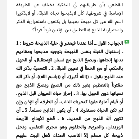
القطعي بأن طريقتهم في التذكية تختلف عن الطريقة
الإمامية في شروطها، كأن لايذبحوا تجاه القبلة، أو لايذكروا
اسم الله على كل ذبيحة بعينها بل يكتفون باستمرارية الذكر
واستمرارية الذبح لابالتطبيق بين الإثنين فرداً فرداً؟
الجواب:
الأول ــ أمّا عندنا فيعتبر في حلية الذبيحة شروط : 1
ـ إستقبال القبلة بنفس الذبيحة بتوجيه مذبحها ومقاديم
بدنها إتجاهها. ويصحّ الذبح مع نسيان الإستقبال، أو الجهل
بالحكم، أو مع الخطأ في تعيين القبلة. 2 ـ التسمية بذكر الله
عند الذبح بقول : ((الله أكبر))، أو ((باسم الله))، أو ذكر الله
مقترناً بالتعظيم بغير ذلك من الصيغ ويصحّ الذبح مع
نسيانها دون الجهل بها. 3 ـ إحراز حياة الحيوان قبل الذبح،
أو قيام أمارة عليها كتحريك الذنب، أو الطرف، أو الإذن وإن
لم تكن الحياة مستقرة. 4 ـ أن يكون الذابح مسلماً. 5 ـ أن
تكون آلة الذبح من الحديد. 6 ـ قطع الأوداج الأربعة
الوريدان، والمرىء والحلقوم وهو مجرى التنفس. وتحل
ذبيحة كل مسلم إلاّ الناصب العداء لأهل البيت عليهم