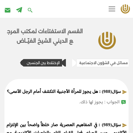
تخطى
إلى
القسم الاستفتاءات ل​​مكتب المرج​
المحتوى
ع الديني الشيخ الفيّــاض
مسائل في الشؤون الاجتماعية
الإختلاط بين الجنسين
: هل يجوز للمرأة الأجنبية التكشف أمام الرجل الأعمى؟
سؤال(988)
الجواب : يجوز لها ذلك.
: في المفاهيم العصرية صار خلطاً واضحاً بين الإلتزام
سؤال(989)