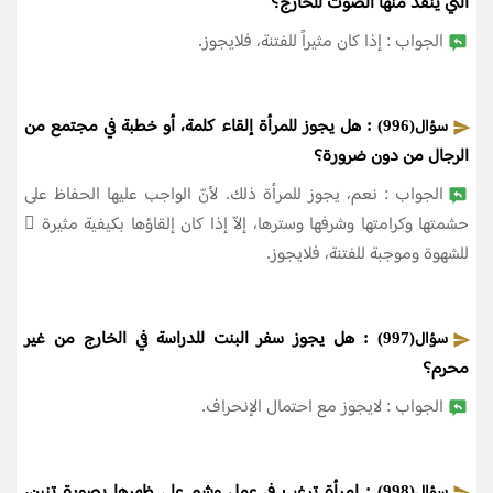
التي ينفذ منها الصوت للخارج؟
الجواب : إذا كان مثيراً للفتنة، فلايجوز.
: هل يجوز للمرأة إلقاء كلمة، أو خطبة في مجتمع من
سؤال(996)
الرجال من دون ضرورة؟
الجواب : نعم، يجوز للمرأة ذلك. لأنّ الواجب عليها الحفاظ على
حشمتها وكرامتها وشرفها وسترها، إلاّ إذا كان إلقاؤها بكيفية مثيرة ٍ
للشهوة وموجبة للفتنة، فلايجوز.
: هل يجوز سفر البنت للدراسة في الخارج من غير
سؤال(997)
محرم؟
الجواب : لايجوز مع احتمال الإنحراف.
: امرأة ترغب في عمل وشم على ظهرها بصورة تنين،
سؤال(998)