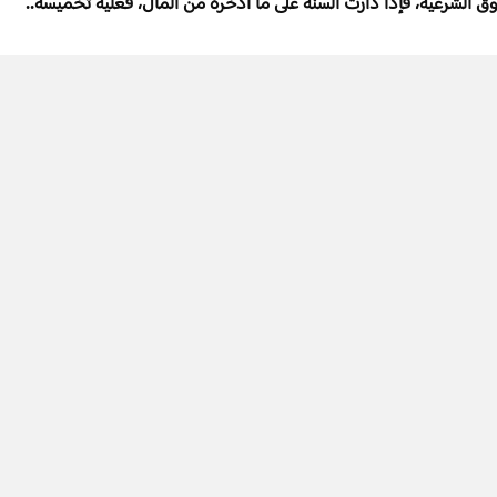
 الشرعية، فإذا دارت السنة على ما ادخره من المال، فعليه تخميسه..