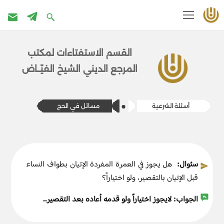
تخطى
إلى
القسم الاستفتاءات ل​​مكتب
المحتوى
المرج​ع الديني الشيخ الفيّــاض
أسئلة الشرعية
​​مسائل في الحج
سئوال:
هل يجوز في العمرة المفردة الإتيان بطواف النساء
قبل الإتيان بالتقصير، ولو اختياراً؟
الجواب:
لايجوز اختياراً ولو قدمه أعاده بعد التقصير..