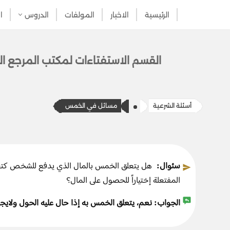
الرئيسية
الاخبار
المولفات
الدروس
ا
تخطى
إلى
المحتوى
القسم الاستفتاءات ل​​مكتب المرج​ع ال
أسئلة الشرعية
​​مسائل في الخمس
سئوال:
هل يتعلق الخمس بالمال الذي يدفع للشخص كتعو
المفتعلة إختياراً للحصول على المال؟
الجواب:
نعم، يتعلق الخمس به إذا حال عليه الحول ولايجوز 