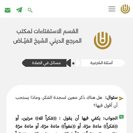
تخطى
إلى
القسم الاستفتاءات ل​​مكتب
المحتوى
المرج​ع الديني الشيخ الفيّــاض
أسئلة الشرعية
​​مسائل في الصلاة
سئوال:
هل هناك ذكر معين لسجدة الشكر، وماذا يستحب
أن أقول فيها؟
الجواب:
يكفي فيها أن يقول : ((شكراً لله)) مرتين، أو
((شكراً)) ماءة مرّة، أو ((عفواً)) ماءة مرّة، أو ماءة مرّة