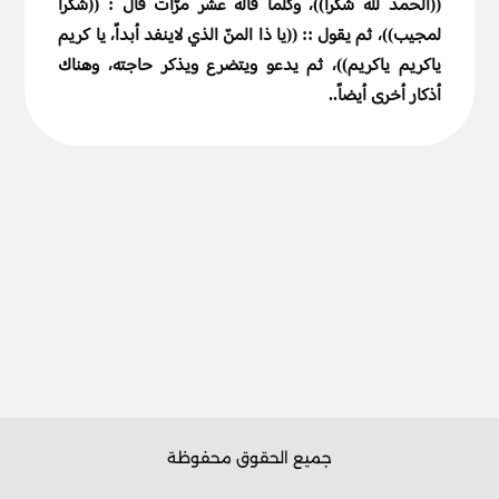
((الحمد لله شكراً))، وكلّما قاله عشر مرّات قال : ((شكراً
لمجيب))، ثم يقول :: ((يا ذا المنّ الذي لاينفد أبداً، يا كريم
ياكريم ياكريم))، ثم يدعو ويتضرع ويذكر حاجته، وهناك
أذكار أخرى أيضاً..
جميع الحقوق محفوظة