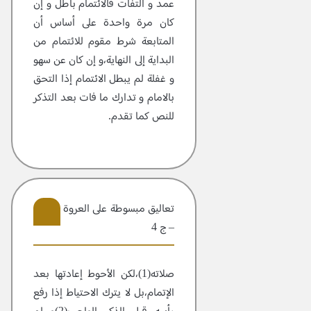
عمد و التفات فالائتمام باطل و إن
كان مرة واحدة على أساس أن
المتابعة شرط مقوم للائتمام من
البداية إلى النهاية،و إن كان عن سهو
و غفلة لم يبطل الائتمام إذا التحق
بالامام و تدارك ما فات بعد التذكر
للنص كما تقدم.
تعاليق مبسوطة علی العروة الوثقی
– ج 4
14
صلاته(1)،لكن الأحوط إعادتها بعد
الإتمام،بل لا يترك الاحتياط إذا رفع