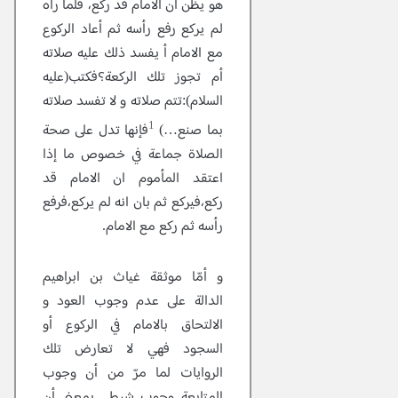
هو يظن أن الامام قد ركع، فلما رآه
لم يركع رفع رأسه ثم أعاد الركوع
مع الامام أ يفسد ذلك عليه صلاته
أم تجوز تلك الركعة؟فكتب(عليه
السلام):تتم صلاته و لا تفسد صلاته
1
بما صنع…)
فإنها تدل على صحة
الصلاة جماعة في خصوص ما إذا
اعتقد المأموم ان الامام قد
ركع،فيركع ثم بان انه لم يركع،فرفع
رأسه ثم ركع مع الامام.
و أمّا موثقة غياث بن ابراهيم
الدالة على عدم وجوب العود و
الالتحاق بالامام في الركوع أو
السجود فهي لا تعارض تلك
الروايات لما مرّ من أن وجوب
المتابعة وجوب شرطي بمعنى أن