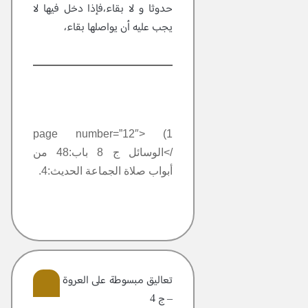
حدوثا و لا بقاء،فإذا دخل فيها لا
يجب عليه أن يواصلها بقاء،
1) <page number=”12″
/>الوسائل ج 8 باب:48 من
أبواب صلاة الجماعة الحديث:4.
تعاليق مبسوطة علی العروة الوثقی
– ج 4
13