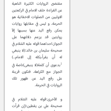
مقتضى الروايات الكثيرة الناهية
عن القراءة خلف الامام في الركعتين
الاوليين من الصلوات الاخفاتية هو
الحرمة، و ليس في مقابلها روايات
يمكن رفع اليد عنها بسببها إلاّ
روايتين قد يزعم دلالتهما على
الجواز،احداهما:قوله عليه السّلام في
صحيحة سليمان بن خالد:(لا ينبغي
له أن يقرأ،يكله إلى الامام..)
1
بدعوى أن كلمة(لا ينبغى)ناصة في
الجواز مع الكراهة، فتكون قرينة
على رفع اليد عن ظهور تلك
الروايات في الحرمة.
و الأخرى:قوله عليه السّلام في
صحيحة علي بن يقطين:(إن قرأت