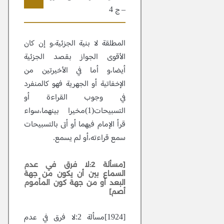
– ج 4
10
المطلقة لا بنية الجزئية،و إن كان
الأقوى الجواز بقصد الجزئية
أيضا،و أما في الأخيرتين من
الإخفاتية أو الجهرية فهو كالمنفرد
في وجوب القراءة أو
التسبيحات(1)مخيرا بينهما،سواء
قرأ الإمام فيهما أو أتى بالتسبيحات
سمع قراءته،أو لم يسمع.
[مسألة 2:لا فرق في عدم
السماع بين أن يكون من جهة
البعد أو من جهة كون المأموم
أصم]
[1924]مسألة 2:لا فرق في عدم