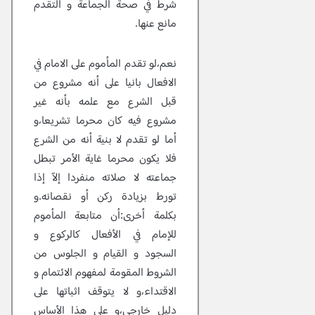
شرط في صحة الجماعة و التقدم
مانع عنها.
نعم،لو تقدم المأموم على الامام في
الافعال بانيا على أنه مشروع من
قبل الشرع مع علمه بأنه غير
مشروع فيه كان محرما تشريعا،و
أما لو تقدم لا بنية أنه من الشرع
فلا يكون محرما غاية الأمر تبطل
جماعته لا صلاته منفردا إلاّ إذا
تورط بزيادة ركن أو نقصانه.و
بكلمة أخرى:أن متابعة المأموم
للإمام في الأفعال كالركوع و
السجود و القيام و الجلوس من
الشروط المقومة لمفهوم الائتمام و
الاقتداء،و لا يتوقف اثباتها على
دليل خارجى،و على هذا الأساس