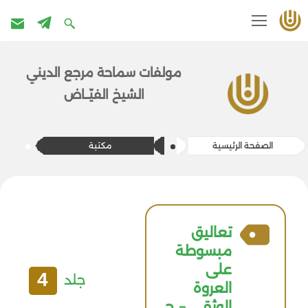
تخطى
إلى
مولفات سماحة مرج​ع الديني
المحتوى
الشيخ الفيّــاض
الصفحة الرئيسية
مكتبة
تعاليق
مبسوطة
علی
4
جلد
العروة
الوثقی – ج