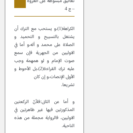
تعاليق مبسوطة علی العروة الوثقی
– ج 4
8
الكراهة(1)،و يستحب مع الترك أن
يشتغل بالتسبيح و التحميد و
الصلاة على محمد و آله،و أما في
الاوليين من الجهرية فإن سمع
صوت الإمام و لو همهمة وجب
عليه ترك القراءة(2)،بل الأحوط و
الأولى الإنصات،و إن كان
تشريعا.
و أما عن الثانى:فلأنّ الركعتين
المذكورتين فيها غير ظاهرتين في
الاوليين، فالرواية مجملة من هذه
الناحية.