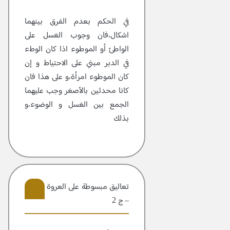
في الحكم بعدم الفرق بينهما
اشكال،فان وجوب الغسل على
الواطئ أو الموطوء اذا كان الوطء
في الدبر مبني على الاحتياط و إن
كان الموطوء امرأة،و على هذا فان
كانا محدثين بالأصغر وجب عليهما
الجمع بين الغسل و الوضوء،و
بذلك
تعاليق مبسوطة علی العروة الوثقی
– ج 2
11