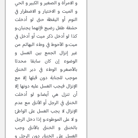
و الامرأة و الصغير و الكبير و الحي
و الميت و الاختيار و الاضطرار في
النوم أو اليقظة حتى لو أدخلت
حشفة طفل رضيع فإنهما يجنبان،و
كذا لو أدخل ذكر ميت أو أدخل في
ميت،و الأحوط في وطء البهائم من
غير إنزال الجمع بين الغسل و
الوضوء إن كان سابقا محدثا
بالأصغر،و الوطء في دبر الخنثى
موجب للجنابة دون قبلها إلا مع
الإنزال فيجب الغسل عليه دونها إلا
أن تنزل هي أيضا،و لو أدخلت
الخنثى في الرجل أو الأنثى مع عدم
الإنزال لا يجب الغسل على الواطئ
و لا على الموطوء،و إذا دخل الرجل
بالخنثى و الخنثى بالأنثى وجب
الغسل على الخنثى دون الرجل و