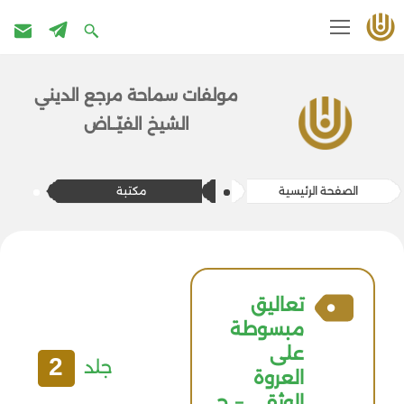
تخطى
إلى
مولفات سماحة مرج​ع الديني
المحتوى
الشيخ الفيّــاض
الصفحة الرئيسية
مكتبة
تعاليق
مبسوطة
علی
2
جلد
العروة
الوثقی – ج