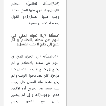
[646]مسألة 6:المرأة تحتلم
كالرجل،و لو خرج منها المني حينئذ
وجب عليها الغسل(1)،و القول
بعدم احتلامهن ضعيف.
[مسألة 7:إذا تحرك المني في
النوم عن محله بالاحتلام و لم
يخرج إلى خارج لا يجب الغسل]
[647]مسألة 7:إذا تحرك المني في
النوم عن محله بالاحتلام و لم
يخرج إلى خارج لا يجب الغسل كما
مرّ،فإذا كان بعد دخول الوقت و لم
يكن عنده ماء للغسل هل يجب
عليه حبسه عن الخروج أولا الأقوى
عدم الوجوب(2)، و إن لم يتضرر
به،بل مع التضرر يحرم