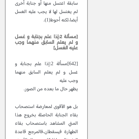
سابقة اغتسل منها أو جنابة أخرى
لم يغتسل لها لا يجب عليه الغسل
أيضا،لكنه أحوط(1).
[مسألة 2:إذا علم بجنابة و غسل
و لم يعلم السابق منهما وجب
عليه الغسل]
[642]مسألة 2:إذا علم بجنابة و
غسل و لم يعلم السابق منهما
وجب عليه
يظهر حال ما بعده من الصور.
بل هو الأقوى لمعارضة استصحاب
بقاء الجنابة الحاصلة بخروج هذا
المني المشاهد باستصحاب بقاء
الطهارة فيسقطان،فالمرجع قاعدة