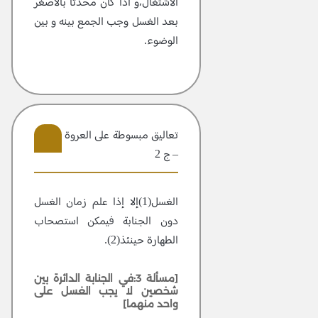
الاشتغال،و اذا كان محدثا بالأصغر
بعد الغسل وجب الجمع بينه و بين
الوضوء.
تعاليق مبسوطة علی العروة الوثقی
– ج 2
12
الغسل(1)إلا إذا علم زمان الغسل
دون الجنابة فيمكن استصحاب
الطهارة حينئذ(2).
[مسألة 3:في الجنابة الدائرة بين
شخصين لا يجب الغسل على
واحد منهما]