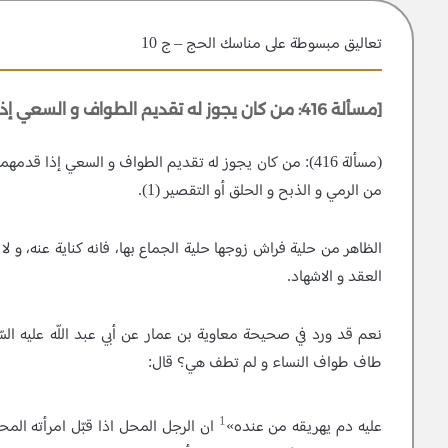
تعاليق مبسوطة علی مناسك الحج – ج 10
[مسألة 416: من كان يجوز له تقديم الطواف و السعي إذا قدمهما على الوقوفين لا يحل له الطيب]
(مسألة 416): من كان يجوز له تقديم الطواف و السعي إذا قد
من الرمي و الذبح و الحلق أو التقصير (1).
الظاهر من حلية فراش زوجها حلية الجماع بها، فانه كناية عنه، و 
العقد و الاشهاد.
نعم قد ورد في صحيحة معاوية بن عمار عن أبي عبد اللّه عليه الس
طاف طواف النساء و لم تطف هي‌؟ قال:
1
عليه دم يهريقه من عنده»
ان الرجل المحل اذا قبّل امرأته المحر