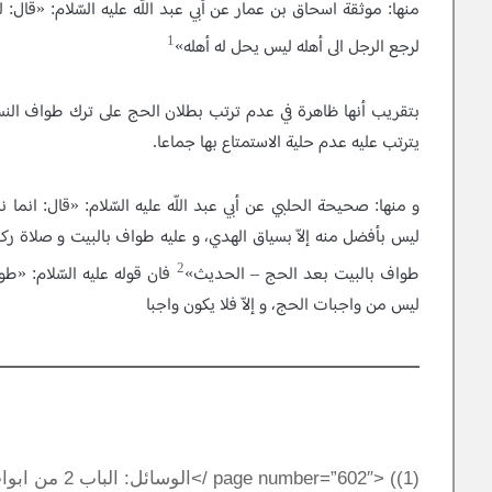
منها: موثقة اسحاق بن عمار عن أبي عبد اللّه عليه السّلام: «قال: ل
1
لرجع الرجل الى أهله ليس يحل له أهله»
بتقريب أنها ظاهرة في عدم ترتب بطلان الحج على ترك طواف النساء
يترتب عليه عدم حلية الاستمتاع بها جماعا.
و منها: صحيحة الحلبي عن أبي عبد اللّه عليه السّلام: «قال: انم
ليس بأفضل منه إلاّ بسياق الهدي، و عليه طواف بالبيت و صلاة ر
2
طواف بالبيت بعد الحج – الحديث»
فان قوله عليه السّلام: «ط
ليس من واجبات الحج، و إلاّ فلا يكون واجبا
(1)) <page number=”602″ />الوسائل: الباب 2 من ابواب الطواف، الحديث: 2.