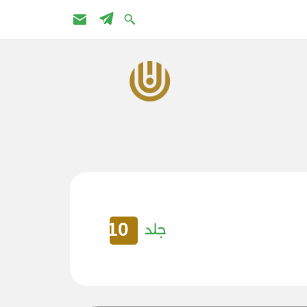
10
جلد