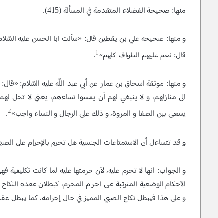
منها: صحيحة الفضلاء المتقدمة في المسألة (415).
و منها: صحيحة علي بن يقطين قال: «سألت ابا الحسن عليه السّلام
1
قال: نعم عليهم الطواف كلهم»
.
و منها: موثقة اسحاق بن عمار عن أبي عبد اللّه عليه السّلام: «قال: ل
الى منازلهم، و لا ينبغي لهم أن يمسوا نساءهم، يعني لا تحل له
2
يسعى بين الصفا و المروة، و ذلك على الرجال و النساء واجب»
.
و قد تتساءل أن الاستمتاعات الجنسية هل تحرم بالإحرام على الصبي
و الجواب: انها لا تحرم عليه، لأن حرمتها عليه لما كانت تكليفية فه
الأحكام الوضعية المترتبة على احرام المحرم، كبطلان عقده النكاح أو 
و على هذا فيبطل نكاح الصبي المميز في حال إحرامه، كما يبطل عقد ن