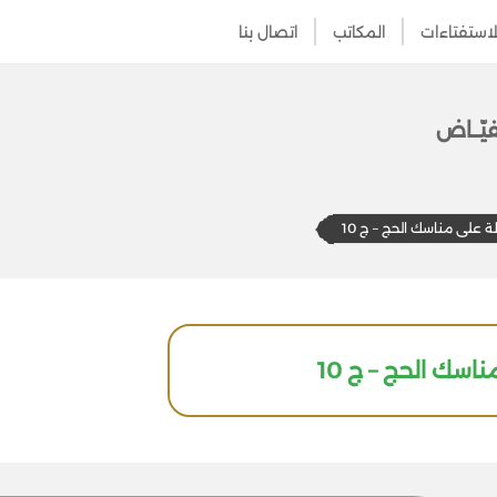
لاستفتاءات
المكاتب
اتصال بنا
يّــاض
علی مناسك الحج – ج 10
سك الحج – ج 10