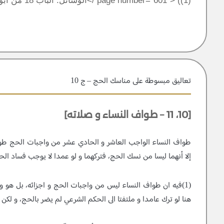
(1)) <page number=”601″ />الوسائل: الباب 18 من ابواب كفارات الاستمتاع، الحديث: 2.
تعاليق مبسوطة علی مناسك الحج – ج 10
[10، 11 – طواف النساء و صلاته]
إلا أنهما ليسا من نسك الحج، فتركهما و لو عمدا لا يوجب فساد الح
(1)فيه ان طواف النساء ليس من واجبات الحج و اجزائه، بل هو 
هنا لو ترك عامدا و ملتفتا الى الحكم الشرعي لم يضر بالحج، و لكن 