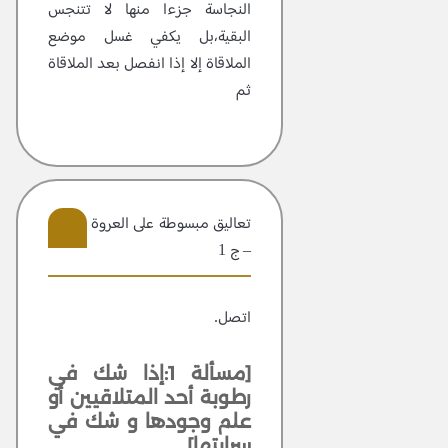
النجاسة جزءا منها لا تتنجس
البقية،بل يكفي غسل موضع
الملاقاة إلا إذا انفصل بعد الملاقاة
ثم
تعاليق مبسوطة علی العروة الوثقی
– ج 1
102
اتصل.
[مسألة 1:إذا شك في
رطوبة أحد المتلاقيين أو
علم وجودها و شك في
سرايتها]