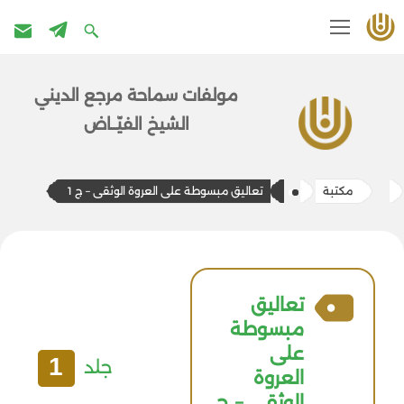
تخطى
إلى
مولفات سماحة مرج​ع الديني
المحتوى
الشيخ الفيّــاض
مكتبة
تعاليق مبسوطة علی العروة الوثقی – ج 1
تعاليق
مبسوطة
علی
1
جلد
العروة
الوثقی – ج