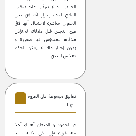
الجريان إذ لا يترتّب عليه تنجّس
الملاقي لعدم إحراز انّه لاقى بدن
الحيوان مباشرة لاحتمال أنها لاقى
عين النجس قبل ملاقاته له،فإذن
ملاقاته للمتنجّس غير محرزة و
بدون إحراز ذلك لا يمكن الحكم
بتنجّس الملاقى.
تعاليق مبسوطة علی العروة الوثقی
– ج 1
103
في الجمود و الميعان أنه لو أخذ
منه شيء فإن بقي مكانه خاليا