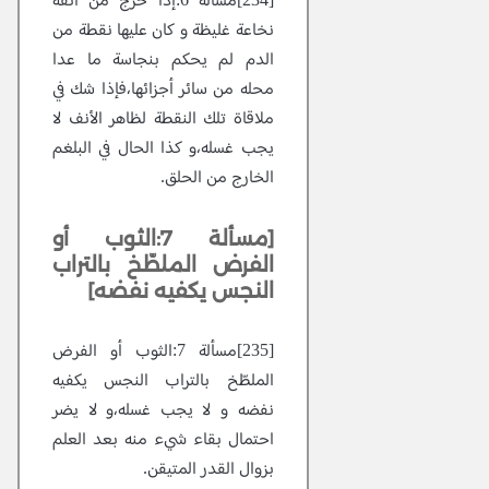
[234]مسألة 6:إذا خرج من أنفه
نخاعة غليظة و كان عليها نقطة من
الدم لم يحكم بنجاسة ما عدا
محله من سائر أجزائها،فإذا شك في
ملاقاة تلك النقطة لظاهر الأنف لا
يجب غسله،و كذا الحال في البلغم
الخارج من الحلق.
[مسألة 7:الثوب أو
الفرض الملطّخ بالتراب
النجس يكفيه نفضه]
[235]مسألة 7:الثوب أو الفرض
الملطّخ بالتراب النجس يكفيه
نفضه و لا يجب غسله،و لا يضر
احتمال بقاء شيء منه بعد العلم
بزوال القدر المتيقن.