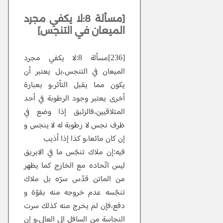
[مسألة 8:لا يكفي مجرد
الميعان في التنجس]
[236]مسألة 8:لا يكفي مجرد
الميعان في التنجس،بل يعتبر أن
يكون مما يقبل التأثر،و بعبارة
أخرى يعتبر وجود الرطوبة في أحد
المتلاقيين،فالزئبق إذا وضع في
ظرف نجس لا رطوبة له لا ينجس و
إن كان مائعا،و كذا إذا أذيب
فيه:إن ملاك تنجّس ما في الابريق
ليس اتّحاده مع الخارج كما يظهر
من الماتن قدّس سرّه بل ملاك
تنجّسه عدم خروجه منه بقوّة و
دفع،فإن لم يخرج منه كذلك سرت
النجاسة من السافل الى العالى،و إن