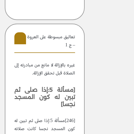
تعاليق مبسوطة علی العروة الوثقی
– ج 1
109
غيره بالإزالة لا مانع من مبادرته إلى
الصلاة قبل تحقق الإزالة.
[مسألة 5:إذا صلى ثم
تبين له كون المسجد
نجسا]
[246]مسألة 5:إذا صلى ثم تبين له
كون المسجد نجسا كانت صلاته