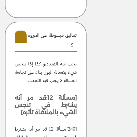
تعاليق مبسوطة علی العروة الوثقی
– ج 1
106
يجب فيه التعدد،و كذا إذا تنجس
شيء بغسالة البول بناء على نجاسة
الغسالة لا يجب فيه التعدد.
[مسألة 12:قد مر أنه
يشترط في تنجس
الشيء بالملاقاة تأثره]
[240]مسألة 12:قد مر أنه يشترط