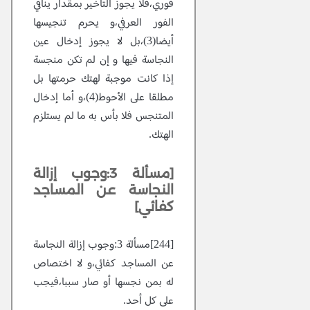
فوري،فلا يجوز التأخير بمقدار ينافي
الفور العرفي،و يحرم تنجيسها
أيضا(3)،بل لا يجوز إدخال عين
النجاسة فيها و إن لم تكن منجسة
إذا كانت موجبة لهتك حرمتها بل
مطلقا على الأحوط(4)،و أما إدخال
المتنجس فلا بأس به ما لم يستلزم
الهتك.
[مسألة 3:وجوب إزالة
النجاسة عن المساجد
كفائي]
[244]مسألة 3:وجوب إزالة النجاسة
عن المساجد كفائي،و لا اختصاص
له بمن نجسها أو صار سببا،فيجب
على كل أحد.