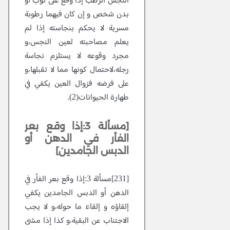
النجس الرطب إذا وقع على ثوب أو
بدن شخص و إن كان فيهما رطوبة
مسرية لا يحكم بنجاسته إذا لم
يعلم مصاحبته لعين النجس،و
مجرد وقوعه لا يستلزم نجاسة
رجله،لاحتمال كونها مما لا تقبلها،و
على فرضه فزوال العين يكفي في
طهارة الحيوانات(2).
[مسألة 3:إذا وقع بعر
الفأر في الدهن أو
الدبس الجامدين]
[231]مسألة 3:إذا وقع بعر الفأر في
الدهن أو الدبس الجامدين يكفي
إلقاؤه و إلقاء ما حوله،و لا يجب
الاجتناب عن البقية،و كذا إذا مشى