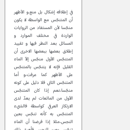
في إطلاقه إشكال بل منع،و الأظهر
أن المتنجّس مع الواسطة لا يكون
منجّسا لأن المستفاد من الروايات
الواردة في مختلف الموارد و
المسائل بعد النظر فيها و تقييد
إطلاق بعضها ببعضها الاخرى أن
المتنجّس الأول منجّس إلاّ الماء
القليل فإنه لا يتنجّس بالمتنجّس
على الأظهر كما عرفت،و أما
المتنجّس الثاني فلا دليل على كونه
منجّسا،نعم إذا كان المتنجّس
الأول من المائعات لم يعدّ لدى
الارتكاز العرفي كواسطة فالشيء
المتنجّس به كأنه تنجّس بعين
النجس،مثلا إذا فرضنا أن الماء
تنجّس بعين النجس فأهرق ذلك