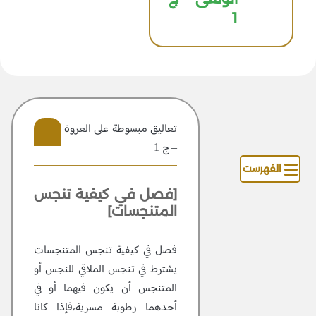
1
تعاليق مبسوطة علی العروة الوثقی
– ج 1
101
الفهرست
[فصل في كيفية تنجس
المتنجسات]
فصل في كيفية تنجس المتنجسات
يشترط في تنجس الملاقي للنجس أو
المتنجس أن يكون فيهما أو في
أحدهما رطوبة مسرية،فإذا كانا