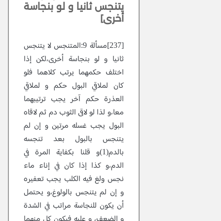
يتنجس ثانيا و لو بنجاسة
أخرى]
[237]مسألة 9:المتنجس لا يتنجس
ثانيا و لو بنجاسة أخرى،لكن إذا
اختلف حكمهما يرتب كلاهما فلو
كان لملاقي البول حكم و لملاقي
العذرة حكم آخر يجب ترتيبهما
معا،و لذا لو لاقى الثوب دم ثم لاقاه
البول يجب غسله مرتين و إن لم
يتنجس بالبول بعد تنجسه
بالدم(1)و قلنا بكفاية المرة في
الدم،و كذا إذا كان في إناء ماء
نجس ولغ فيه الكلب يجب تعفيره
و إن لم يتنجس بالولوغ،و يحتمل
أن يكون للنجاسة مراتب في الشدة
و الضعف، و عليه فيكون كل منهما