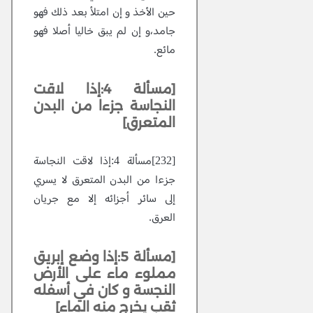
حين الأخذ و إن امتلأ بعد ذلك فهو
جامد،و إن لم يبق خاليا أصلا فهو
مائع.
[مسألة 4:إذا لاقت
النجاسة جزءا من البدن
المتعرق]
[232]مسألة 4:إذا لاقت النجاسة
جزءا من البدن المتعرق لا يسري
إلى سائر أجزائه إلا مع جريان
العرق.
[مسألة 5:إذا وضع إبريق
مملوء ماء على الأرض
النجسة و كان في أسفله
ثقب يخرج منه الماء]