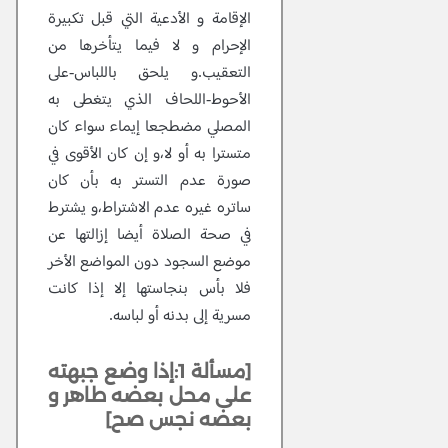
الإقامة و الأدعية التي قبل تكبيرة
الإحرام و لا فيما يتأخرها من
التعقيب.و يلحق باللباس-على
الأحوط-اللحاف الذي يتغطى به
المصلي مضطجعا إيماء سواء كان
متسترا به أو لا،و إن كان الأقوى في
صورة عدم التستر به بأن كان
ساتره غيره عدم الاشتراط،و يشترط
في صحة الصلاة أيضا إزالتها عن
موضع السجود دون المواضع الأخر
فلا بأس بنجاستها إلا إذا كانت
مسرية إلى بدنه أو لباسه.
[مسألة 1:إذا وضع جبهته
على محل بعضه طاهر و
بعضه نجس صح]