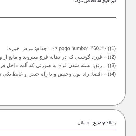
نيز خيار ساقط‍‌ مى‌شود.
(1)) <page number=”601″ /> – جذام: مرض خوره.
(2)) – قرن: گوشتى كه در دهانه فرج مييرويد و مانع از وطى مييشود.
(3)) – رتق: بسته شدن فرج به صورتى كه آلت داخل فرج نشود.
(4)) – افضا: راه بول وحيض و يا راه حيض و غايط‍‌ يكى شود.<br /><nl />
رسالة توضيح المسائل