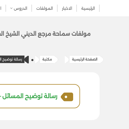
الرئيسية
الاخبار
المولفات
الدروس
ا
تخطى
إلى
المحتوى
مولفات سماحة مرج​ع الديني الشيخ الف
الصفحة الرئيسية
مكتبة
رسالة توضيح ا
رسالة توضيح المسائل –