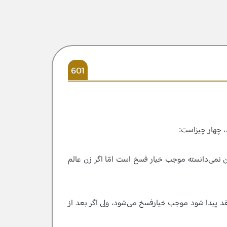
601
 چهار چيزاست:
 نمى‌دانسته موجب خيار فسخ است امّا اگر زن عالم
عقد پيدا شود موجب خيارفسخ مى‌شود، ولى اگر بعد از