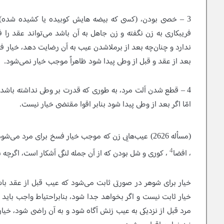
3 – خصى بودن
، (كسى كه بيضه هايش كوبيده يا كشيده شده) 
فريبكارى به زن نگفته و زن جاهل به آن باشد مى‌تواند عقد را ف
ندارد و چنان‌چه بعد از برملاشدن عيب به آن رضايت دهد، خيار فس
بعد از عقد و قبل از وطى پيدا شود ظاهراً موجب خيار نمى‌شود.
4 – قطع شدن آلت مرد
، به طورى كه قدرت بر وطى نداشته باشد،
امّا اگر بعد از وطى پيدا شود بنابر اقوا مقتضى خيار نيست.
(مسأله 2626)
عيب‌هايى زن كه موجب خيار فسخ براى مرد مى‌شو
4
، افضا
، كورى و شل بودن كه از آن جمله لنگى آشكار است، اگرچه ب
خيار براى شوهر در صورتى ثابت مى‌شود كه عيب قبل از عقد با
خيار ثابت نيست و اگر بخواهد جدا شود، بنابراحتياط‍‌ واجب بايد
مرد قبل از نزديكى به عيب زنش آگاه شود و به آن راضى شود، خيار 