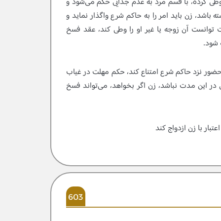
ش وطى كرده، با قسم مرد به عدم جدايى حكم مى‌شود و
ته باشد، زن بايد امر را به حاكم شرع واگذار نمايد و
توانست آن زوجه يا غير او را وطى كند، عقد فسخ
 شود.
ز حضور نزد حاكم شرع امتناع كند، حكم مهلت در غياب
 در اين مدت نباشد، زن اگر بخواهد، مى‌تواند فسخ
تبار با زن ازدواج كند
603