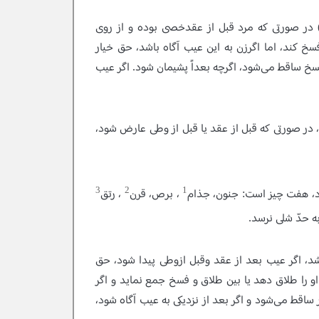
در صورتى كه مرد قبل از عقدخصى بوده و از روى
سخ كند، اما اگرزن به اين عيب آگاه باشد، حق خيار
خ ساقط‍‌ مى‌شود، اگرچه بعداً پشيمان شود. اگر عيب
 در صورتى كه قبل از عقد يا قبل از وطى عارض شود،
3
2
1
د، هفت چيز است: جنون، جذام
، برص، قرن
، رتق
ه حدّ شلى نرسد.
شد، اگر عيب بعد از عقد وقبل ازوطى پيدا شود، حق
 او را طلاق دهد يا بين طلاق و فسخ جمع نمايد و اگر
ساقط‍‌ مى‌شود و اگر بعد از نزديكى به عيب آگاه شود،