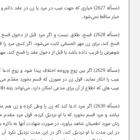
(مسأله 2627)
خيارى كه جهت عيب در مرد يا زن در عقد دائم و م
خيار ساقط‍‌ نمى‌شود.
(مسأله 2628)
فسخ، طلاق نيست و اگر مرد قبل از دخول فسخ كن
فسخ كند، براى زن مهر المسمّى ثابت مى‌شود. اگر كسى مرد را فر
شوهرش را فريب داده باشد يا قبل از دخول عقد را فسخ كند، مهر
(مسأله 2629)
اگر بين زوج وزوجه اختلاف پيدا شود و زوج ادعا ك
عيب را انكار نمايد، قول زن در صورتى كه قسم بخورد مقدّم مى‌شود
عيب هايى كه اطلاع از آن براى مدعى امكان دارد، مى‌تواند بيّنه اقا
(مسأله 2630)
اگر مرد ادعا كند كه زن را وطى كرده و زن هم عنن 
نباشد و مرد قسم بخورد كه با او نزديكى كرده، قول مرد مقدم مى‌
زنان مورد اطمينان شاهد بياورد، در صورت شهادت آنها به باكره 
در اين مدت با او نزديكى كند، اگر در اين مدت نزديكى نكرد آ