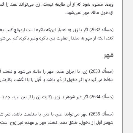
وبعد معلوم شود كه از آن طايفه نيست، زن مى‌تواند عقد را فسخ
ازدخول مالك مهر نمى‌شود.
(مسأله 2632)
اگر با زنى به اعتبار اين‌كه باكره است ازدواج كند،
كند، البته از مهر به مقدار تفاوت بين باكره وغير باكره، كم مى‌شود
مَهر
(مسأله 2633)
زن، با اجراى عقد، مهر را مالك مى‌شود و نصف آ
ساقط‍‌ مى‌گردد و اگر دخول از دُبر باشد يا قُبل يا با انگشت بكارت
(مسأله 2634)
اگر غير شوهر با زور، بكارت زن را از بين ببرد، چه ب
(مسأله 2635)
مهر مى‌تواند، عين يا دين يا منفعت باشد، غير شو
شوهر قبل از دخول، طلاق دهد، نصف مهر بر عهده غير زوج است ن