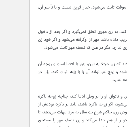
وقت ثابت مى‌شود، خيار فورى نيست و با تأخير آن،
د، به زن مهرى تعلق نمى‌گيرد و اگر بعد از دخول
يب داده باشد مهر از اوگرفته مى‌شود و اگر خود زن
ى ندارد، مگر در عنن كه نصف مهر ثابت مى‌شود.
ند كه زن مبتلا به قرن، رتق يا افضا است و زوجه آن
 و زوج نمى‌تواند آن را با بيّنه اثبات كند. بلى، در
مه نمايد.
و ناتوانى او را بر وطى ادعا كند، چناچه زوجه باكره
شود، اگر زوجه باكره باشد، بايد بر باكره بودنش از
بودن زن، حاكم شرع يك سال به مرد مهلت مى‌دهد، تا
ن دو را از هم جدا مى‌كند و زن نصف مهر را مستحق