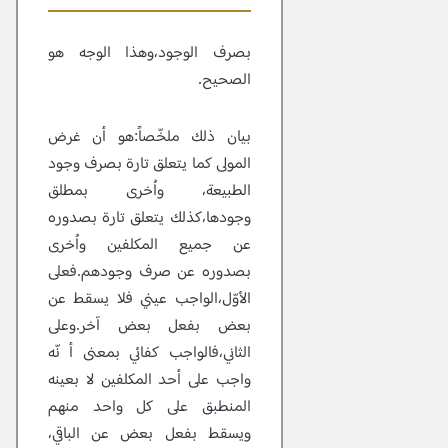
بصرف الوجود،وهذا الوجه هو
الصحيح.
بيان ذلك ملخّصاً:هو أن غرض
المولى كما يتعلق تارة بصرف وجود
الطبيعة، واُخرى بمطلق
وجودها،كذلك يتعلق تارة بصدوره
عن جميع المكلفين واُخرى
بصدوره عن صرف وجودهم.فعلى
الأوّل،الواجب عيني فلا يسقط عن
بعض بفعل بعض آخر.وعلى
الثاني،فالواجب كفائي بمعنى أ نّه
واجب على أحد المكلفين لا بعينه
المنطبق على كل واحد منهم
ويسقط بفعل بعض عن الباقي،