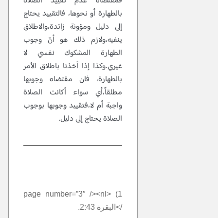
فمقتضاه عدم تقييد الصلاة
بالطهارة أو نحوها، فالتقييد يحتاج
إلى دليل ومؤونة زائدة،والاطلاق
ينفيه،ولازم ذلك هو أنّ وجوب
الطهارة المشكوك نفسي لا
غيري.وكذا إذا أخذنا باطلاق الأمر
بالطهارة، فان مقتضاه وجوبها
مطلقاً،أي سواء أكانت الصلاة
واجبة أم لا،فتقييد وجوبها بوجوب
الصلاة يحتاج إلى دليل.
1) <page number=”3″ /><nl
/>البقرة 2:43.