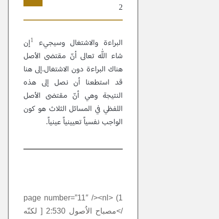
2
11
1
البراءة والاشتغال وسيجيء
إن
شاء اللّٰه تعالى أنّ مقتضى الأصل
هناك البراءة دون الاشتغال.إلى هنا
قد استطعنا أن نصل إلى هذه
النتيجة وهي أنّ مقتضى الأصل
اللفظي في المسائل الثلاث هو كون
الواجب نفسياً تعيينياً عينياً.
1) <page number=”11″ /><nl
/>مصباح الاُصول 2:530 [ لكنّه