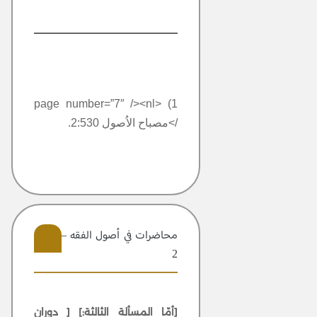
1) <page number=”7″ /><nl
/>مصباح الاُصول 2:530.
محاضرات في أصول الفقه – مجلد
2
8
[أمّا المسألة الثالثة:]
[ دوران