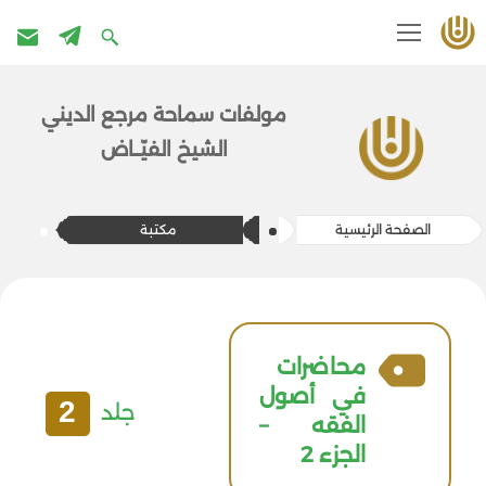
تخطى
إلى
مولفات سماحة مرج​ع الديني
المحتوى
الشيخ الفيّــاض
الصفحة الرئيسية
مكتبة
محاضرات
في أصول
2
جلد
الفقه –
الجزء 2