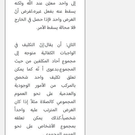
إلى واحد معيّن عند اللّٰه ولكنه
يسقط عنه بفعل غيره،لفرض أنّ
الغرض واحد فإذا حصل في الخارج
فلا محالة يسقط الأمر.
الثاني:
أن يقال:إنّ التكليف في
الواجبات الكفائية متوجه إلى
مجموع آحاد المكلفين من حيث
المجموع،بدعوى أ نّه كما يمكن
تعلق تكليف واحد شخصي
بالمركب من الاُمور الوجودية
والعدمية على نحو العموم
المجموعي كالصلاة مثلاً إذا كان
الغرض المترتب عليه واحداً
شخصياً،كذلك يمكن تعلقه
بمجموع الأشخاص على نحو
العموم المجموعي.