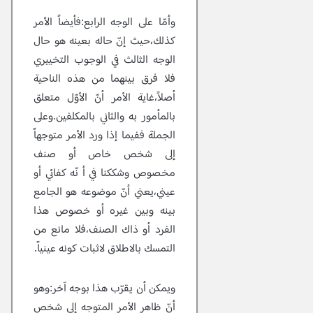
وأمّا
على الوجه الرابع:فأيضاً الأمر
كذلك،حيث إنّ حاله بعينه هو حال
الوجه الثالث في الوجوب التخييري
فلا فرق بينهما من هذه الناحية
أصلاً،غاية الأمر أنّ الأوّل متعلق
بالمأمور به والثاني بالمكلفين.وعلى
الجملة ففيما إذا ورد الأمر متوجهاً
إلى شخص خاص أو صنف
مخصوص وشككنا في أ نّه كفائي أو
عيني،يعني أنّ موضوعه هو الجامع
بينه وبين غيره أو خصوص هذا
الفرد أو ذاك الصنف،فلا مانع من
التمسك بالاطلاق لاثبات كونه عينياً.
ويمكن أن يقرّب هذا بوجه آخر:وهو
أنّ ظاهر الأمر المتوجه إلى شخص