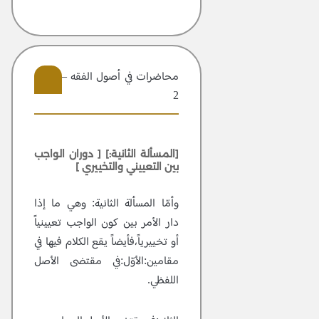
محاضرات في أصول الفقه – مجلد
2
5
[المسألة الثانية:]
[ دوران الواجب
بين التعييني والتخييري ]
وأمّا المسألة الثانية:
وهي ما إذا
دار الأمر بين كون الواجب تعيينياً
أو تخييرياً،فأيضاً يقع الكلام فيها في
مقامين:الأوّل:في مقتضى الأصل
اللفظي.