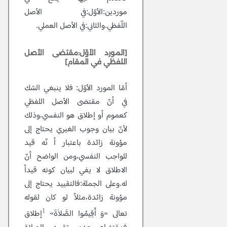
موردين:الأوّل:في الأصل
اللّفظي.والثاني:في الأصل العملي.
[المورد الأوّل:مقتضى الأصل
اللفظي في المقام]
أمّا المورد الأوّل:
فلا ينبغي الشك
في أنّ مقتضى الأصل اللفظي
كعموم أو إطلاق هو النفسي،وذلك
لأنّ بيان وجوب الغيري يحتاج إلى
مؤونة زائدة باعتبار أ نّه قيد
للواجب النفسي،ومن الواضح أنّ
الاطلاق لا يفي لبيان كونه قيداً
له.وعلى الجملة:فالتقييد يحتاج إلى
مؤونة زائدة،مثلاً لو كان لقوله
1
تعالى
«وَ أَقِيمُوا الصَّلاٰةَ»
إطلاق