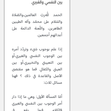
بين النفسي والغيري
الحمد للّٰه‌ربّ العالمين،والصّلاة
والسّلام علىٰ محمّد وآله الطيبين
الطاهرين، واللّعنة الدائمة علىٰ
أعدائهم أجمعين.
إذا علم بوجوب شيء وتردّد أمره
بين الوجوب النفسي والغيري،أو
بين التعييني والتخييري،أو بين
العيني والكفائي فما هو مقتضى
الأصل والقاعدة في ذلك ؟ فهنا
مسائل ثلاث:
أمّا المسألة الاُولى:
وهي ما إذا دار
أمر الوجوب بين النفسي والغيري
فالكلام فيها يقع في