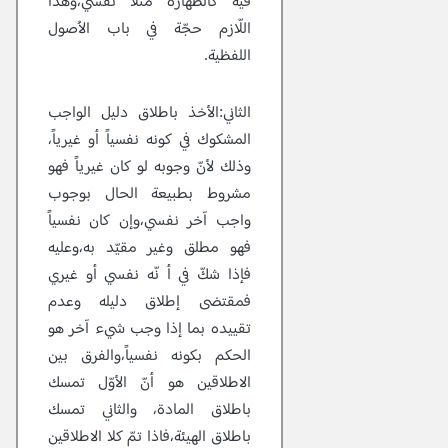
فيه كالطهارة مثلاً نفسي،وهذا
اللّازم حجّة في باب الاُصول
اللفظية.
الثاني:الأخذ باطلاق دليل الواجب
المشكوك في كونه نفسياً أو غيرياً،
وذلك لأنّ وجوبه لو كان غيرياً فهو
مشروط بطبيعة الحال بوجوب
واجب آخر نفسي،وإن كان نفسياً
فهو مطلق وغير مقيّد به،وعليه
فإذا شكّ في أ نّه نفسي أو غيري
فمقتضى إطلاق دليله وعدم
تقييده بما إذا وجب شيء آخر هو
الحكم بكونه نفسياً،والفرق بين
الاطلاقين هو أنّ الأوّل تمسك
باطلاق المادة، والثاني تمسك
باطلاق الهيئة،فاذا تمّ كلا الاطلاقين