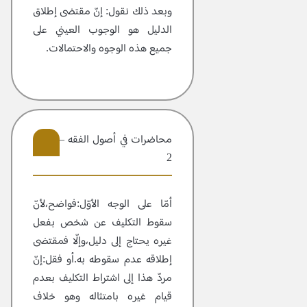
وبعد ذلك نقول:
إنّ مقتضى إطلاق
الدليل هو الوجوب العيني على
جميع هذه الوجوه والاحتمالات.
محاضرات في أصول الفقه – مجلد
2
10
أمّا
على الوجه الأوّل:فواضح،لأنّ
سقوط التكليف عن شخص بفعل
غيره يحتاج إلى دليل،وإلّا فمقتضى
إطلاقه عدم سقوطه به.أو فقل:إنّ
مردّ هذا إلى اشتراط التكليف بعدم
قيام غيره بامتثاله وهو خلاف