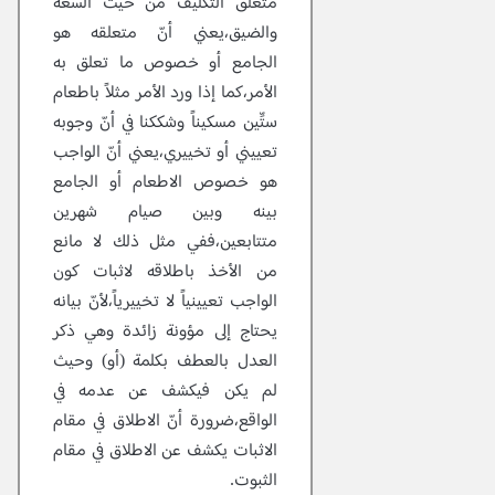
متعلق التكليف من حيث السعة
والضيق،يعني أنّ متعلقه هو
الجامع أو خصوص ما تعلق به
الأمر،كما إذا ورد الأمر مثلاً باطعام
ستِّين مسكيناً وشككنا في أنّ وجوبه
تعييني أو تخييري،يعني أنّ الواجب
هو خصوص الاطعام أو الجامع
بينه وبين صيام شهرين
متتابعين،ففي مثل ذلك لا مانع
من الأخذ باطلاقه لاثبات كون
الواجب تعيينياً لا تخييرياً،لأنّ بيانه
يحتاج إلى مؤونة زائدة وهي ذكر
العدل بالعطف بكلمة (أو) وحيث
لم يكن فيكشف عن عدمه في
الواقع،ضرورة أنّ الاطلاق في مقام
الاثبات يكشف عن الاطلاق في مقام
الثبوت.