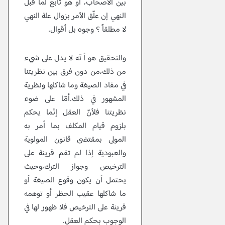
بين الأصحاب، أو هو تابع لما قبل
النهي إن علّق الأمر بزوال علة النهي
لا مطلقاً ؟ وجوه بل أقوال.
والتحقيق هو أ نّه لا يدل على شيء
من ذلك،من دون فرق بين نظريتنا
في مفاد الصيغة وما شاكلها ونظرية
المشهور في ذلك.أمّا على ضوء
نظريتنا فلأنّ العقل إنّما يحكم
بلزوم قيام المكلف بما أمر به
المولى بمقتضى قانون المولوية
والعبودية إذا لم تقم قرينة على
الترخيص وجواز الترك،وحيث
يحتمل أن يكون وقوع الصيغة أو
ما شاكلها عقيب الحظر أو توهمه
قرينة على الترخيص فلا ظهور لها في
الوجوب بحكم العقل.