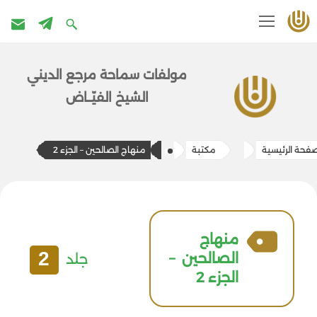
تخطى
إلى
مولفات سماحة مرج​ع الديني
المحتوى
الشيخ الفيّــاض
صفحة الرئيسية
مكتبة
منهاج الصالحين – الجزء 2
منهاج
2
الصالحين –
جلد
الجزء 2