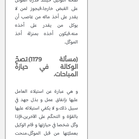
صحّة التوكيل حينئذ قدرة الموكل
على القبض خارجا،فيجوز لمن لا
يقدر على أخذ ماله من غاصب أن
يوكل من يقدر على أخذه
منه،فيكون أخذه بمنزلة أخذ
الموكّل.
(مسألة 1179):تصحّ
الوكالة في حيازة
المباحات،
و هي عبارة عن استيلاء العامل
عليها بإنفاق عمل و بذل جهد في
سبيل ذلك،و لا يكفي استيلائه عليها
بالقوّة و التحكّم على الآخرين،فإذا
وكّل شخصا في حيازتها و قام الوكيل
بعمليّتها من قبل الموكّل،منحت