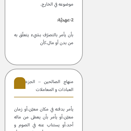
موضوعه في الخارج.
2-عهديّة:
بأن يأمر بالتصرّف بشيء يتعلّق به
من بدن أو مال،كأن
منهاج الصالحين – الجزء 2 –
العبادات و المعاملات
409
يأمر بدفنه في مكان معيّن،أو زمان
معيّن،أو يأمر بأن يعطى من ماله
أحد،أو يستناب عنه في الصوم و