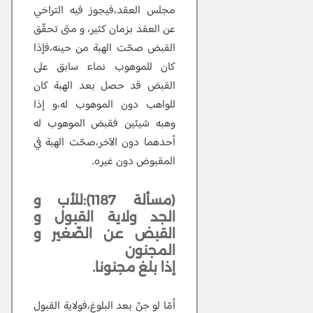
مجلس العقد،فيجوز فيه التراخي
عن العقد بزمان كثير، و متى تحقّق
القبض صحّت الهبة من حينه،فإذا
كان للموهوب نماء سابق على
القبض قد حصل بعد الهبة كان
للواهب دون الموهوب له،و إذا
وهبه شيئين فقبض الموهوب له
أحدهما دون الآخر،صحّت الهبة في
المقبوض دون غيره.
(مسألة 1187):للأب و
الجد ولاية القبول و
القبض عن الصّغير و
المجنون
إذا بلغ مجنونا.
أمّا لو جنّ بعد البلوغ،فولاية القبول