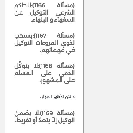
(مسألة 1166):للحاكم
الشرعي التوكيل عن
السفهاء و البلهاء.
(مسألة 1167):يستحب
لذوي المروءات التوكيل
في مهماتهم.
(مسألة 1168):لا يتوكّل
الذمي على المسلم
على المشهور،
و لكن الأظهر الجواز.
(مسألة 1169):لا يضمن
الوكيل إلاّ بتعدّ أو تفريط،