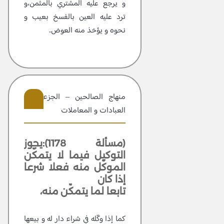
و يرجع عليه المشتري بالمثمن،و
ترد عليه العين بالفسخ بعيب و
نحوه و يؤخذ منه العوض.
منهاج الصالحين – الجزء 2 –
العبادات و المعاملات
403
(مسألة 1178):يجوز
التوكيل فيما لا يتمكّن
الموكّل منه فعلا شرعا
إذا كان
تابعا لما يتمكّن منه،
كما إذا وكّله في شراء دار له و بيعها