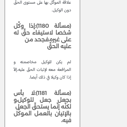
علاقة الموكّل بها على مستوى الحقّ
دون الوكيل.
(مسألة 1180):إذا وكّل
شخصا لاستيفاء حقّ له
على غيره،فجحد من
عليه الحقّ
لم يكن للوكيل مخاصمته و
المرافعة معه لإثبات الحقّ عليه،إلاّ
إذا كان وكيلا في ذلك أيضا.
(مسألة 1181):لا بأس
بجعل جعل للوكيل،و
لكنّه إنّما يستحقّ الجعل
بالإتيان بالعمل الموكّل
فيه،