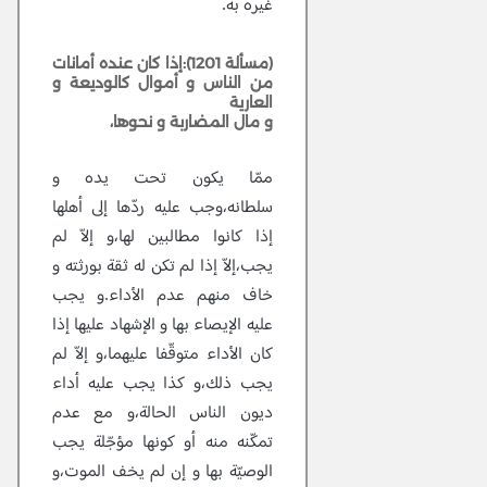
غيره به.
(مسألة 1201):إذا كان عنده أمانات
من الناس و أموال كالوديعة و
العارية
و مال المضاربة و نحوها،
ممّا يكون تحت يده و
سلطانه،وجب عليه ردّها إلى أهلها
إذا كانوا مطالبين لها،و إلاّ لم
يجب،إلاّ إذا لم تكن له ثقة بورثته و
خاف منهم عدم الأداء.و يجب
عليه الإيصاء بها و الإشهاد عليها إذا
كان الأداء متوقّفا عليهما،و إلاّ لم
يجب ذلك،و كذا يجب عليه أداء
ديون الناس الحالة،و مع عدم
تمكّنه منه أو كونها مؤجّلة يجب
الوصيّة بها و إن لم يخف الموت،و