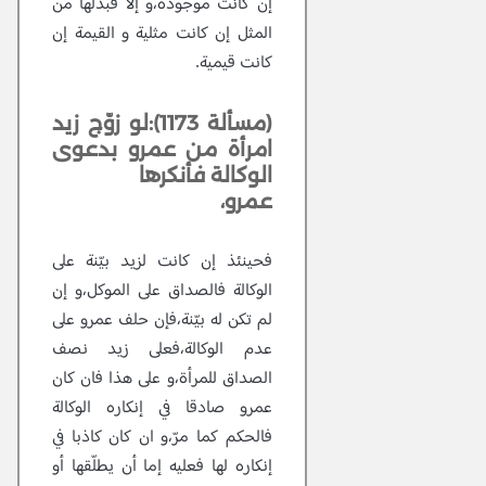
إن كانت موجودة،و إلاّ فبدلها من
المثل إن كانت مثلية و القيمة إن
كانت قيمية.
(مسألة 1173):لو زوّج زيد
امرأة من عمرو بدعوى
الوكالة فأنكرها
عمرو،
فحينئذ إن كانت لزيد بيّنة على
الوكالة فالصداق على الموكل،و إن
لم تكن له بيّنة،فإن حلف عمرو على
عدم الوكالة،فعلى زيد نصف
الصداق للمرأة،و على هذا فان كان
عمرو صادقا في إنكاره الوكالة
فالحكم كما مرّ،و ان كان كاذبا في
إنكاره لها فعليه إما أن يطلّقها أو