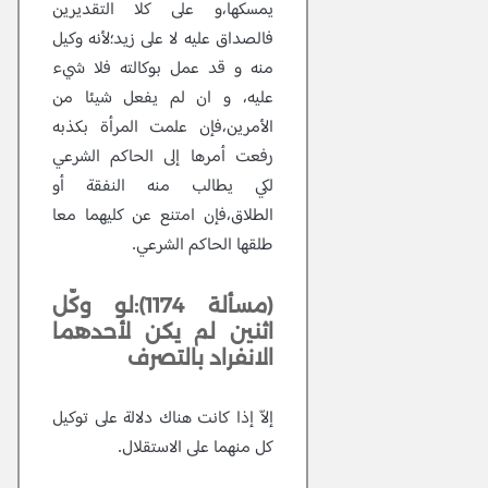
يمسكها،و على كلا التقديرين
فالصداق عليه لا على زيد؛لأنه وكيل
منه و قد عمل بوكالته فلا شيء
عليه، و ان لم يفعل شيئا من
الأمرين،فإن علمت المرأة بكذبه
رفعت أمرها إلى الحاكم الشرعي
لكي يطالب منه النفقة أو
الطلاق،فإن امتنع عن كليهما معا
طلقها الحاكم الشرعي.
(مسألة 1174):لو وكّل
اثنين لم يكن لأحدهما
الانفراد بالتصرف
إلاّ إذا كانت هناك دلالة على توكيل
كل منهما على الاستقلال.