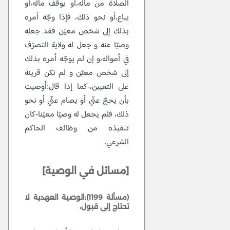
الصلاة من ماله،أو يوقف ماله،أو
يباع،أو نحو ذلك، فإذا وجّه أمره
بذلك إلى شخص معيّن فقد جعله
وصيّا عنه و جعل له ولاية التصرّف
في أمواله،و إن لم يوجّه أمره بذلك
إلى شخص معيّن و لم تكن قرينة
على التعيين،-كما إذا قال:أوصيت
بأن يحجّ عنّي أو يصام عنّي أو نحو
ذلك، فلم يجعل له وصيّا معيّنا-كان
تنفيذه من وظائف الحاكم
الشرعي.
[مسائل في الوصية]
(مسألة 1199):الوصية العهدية لا
تحتاج إلى قبول،