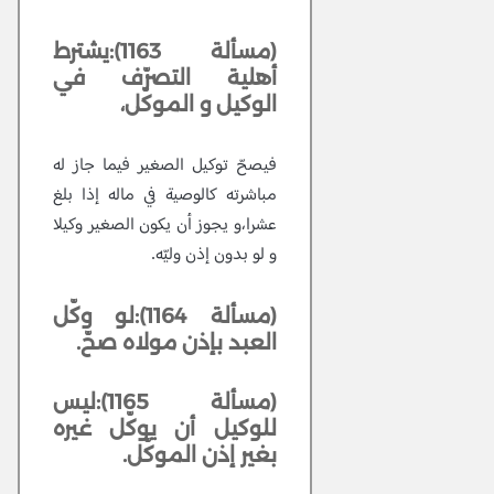
(مسألة 1163):يشترط
أهلية التصرّف في
الوكيل و الموكّل،
فيصحّ توكيل الصغير فيما جاز له
مباشرته كالوصية في ماله إذا بلغ
عشرا،و يجوز أن يكون الصغير وكيلا
و لو بدون إذن وليّه.
(مسألة 1164):لو وكّل
العبد بإذن مولاه صحّ.
(مسألة 1165):ليس
للوكيل أن يوكّل غيره
بغير إذن الموكّل.