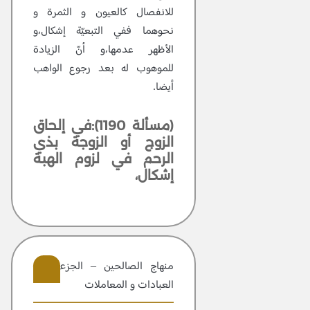
للانفصال كالعيون و الثمرة و
نحوهما ففي التبعيّة إشكال،و
الأظهر عدمها،و أنّ الزيادة
للموهوب له بعد رجوع الواهب
أيضا.
(مسألة 1190):في إلحاق
الزوج أو الزوجة بذي
الرحم في لزوم الهبة
إشكال،
منهاج الصالحين – الجزء 2 –
العبادات و المعاملات
407