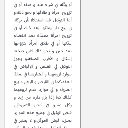
أو وكّله في شراء عبد و عتقه أو في
تزويج امرأة و طلاقها و نحو ذلك،و
أمّا التوكيل فيه استقلالا،بأن يوكّله
في بيع دار يملكها بعد ذلك أو في
تزويج امرأة معتدّة بعد انقضاء
عدّتها أو في طلاق امرأة يتزوّجها
بعد حين و نحو ذلك،ففي صحّته
إشكال و الأقرب الصحّة.و يجوز
التوكيل في القبض و الإقباض في
موارد لزومهما و اعتبارهما في صحّة
العقد،كما في القرض و الرهن و بيع
الصرف و في موارد عدم لزومهما
كذلك،كما إذا باع داره من زيد و
وكل عمرو في قبض الثمن،فإن
قبض الوكيل في جميع هذه الموارد
بمنزلة قبض الموكّل،و لا يعتبر في