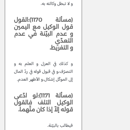
و لا تبطل وكالته به.
(مسألة 1170):القول
قول الوكيل مع اليمين
و عدم البيّنة في عدم
التعدّي
و التفريط،
و كذلك في العزل و العلم به و
التصرّف،و في قبول قوله في ردّ المال
إلى الموكّل إشكال،و الأظهر العدم.
(مسألة 1171):لو ادّعى
الوكيل التلف فالقول
قوله إلاّ إذا كان متّهما،
فيطالب بالبيّنة.