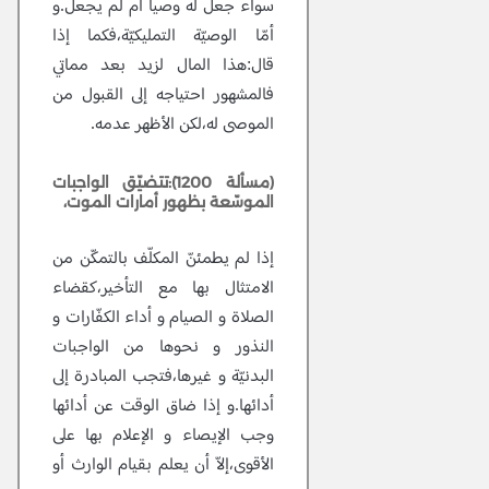
سواء جعل له وصيا أم لم يجعل.و
أمّا الوصيّة التمليكيّة،فكما إذا
قال:هذا المال لزيد بعد مماتي
فالمشهور احتياجه إلى القبول من
الموصى له،لكن الأظهر عدمه.
(مسألة 1200):تتضيّق الواجبات
الموسّعة بظهور أمارات الموت،
إذا لم يطمئنّ المكلّف بالتمكّن من
الامتثال بها مع التأخير،كقضاء
الصلاة و الصيام و أداء الكفّارات و
النذور و نحوها من الواجبات
البدنيّة و غيرها،فتجب المبادرة إلى
أدائها.و إذا ضاق الوقت عن أدائها
وجب الإيصاء و الإعلام بها على
الأقوى،إلاّ أن يعلم بقيام الوارث أو