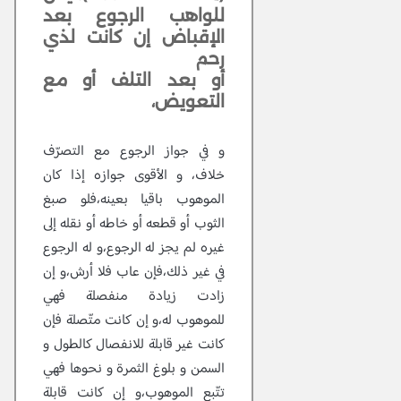
للواهب الرجوع بعد
الإقباض إن كانت لذي
رحم
أو بعد التلف أو مع
التعويض،
و في جواز الرجوع مع التصرّف
خلاف، و الأقوى جوازه إذا كان
الموهوب باقيا بعينه،فلو صبغ
الثوب أو قطعه أو خاطه أو نقله إلى
غيره لم يجز له الرجوع،و له الرجوع
في غير ذلك،فإن عاب فلا أرش،و إن
زادت زيادة منفصلة فهي
للموهوب له،و إن كانت متّصلة فإن
كانت غير قابلة للانفصال كالطول و
السمن و بلوغ الثمرة و نحوها فهي
تتّبع الموهوب،و إن كانت قابلة