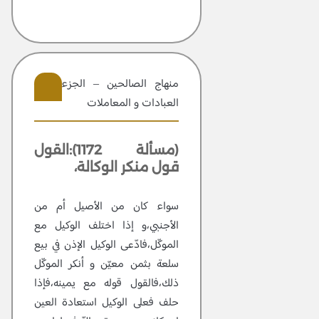
منهاج الصالحين – الجزء 2 –
العبادات و المعاملات
402
(مسألة 1172):القول
قول منكر الوكالة،
سواء كان من الأصيل أم من
الأجنبي،و إذا اختلف الوكيل مع
الموكّل،فادّعى الوكيل الإذن في بيع
سلعة بثمن معيّن و أنكر الموكّل
ذلك،فالقول قوله مع يمينه،فإذا
حلف فعلى الوكيل استعادة العين