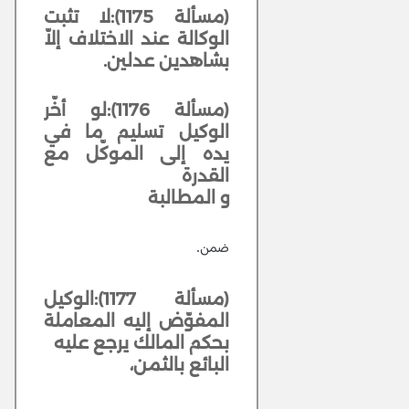
(مسألة 1175):لا تثبت
الوكالة عند الاختلاف إلاّ
بشاهدين عدلين.
(مسألة 1176):لو أخّر
الوكيل تسليم ما في
يده إلى الموكّل مع
القدرة
و المطالبة
ضمن.
(مسألة 1177):الوكيل
المفوّض إليه المعاملة
بحكم المالك يرجع عليه
البائع بالثمن،