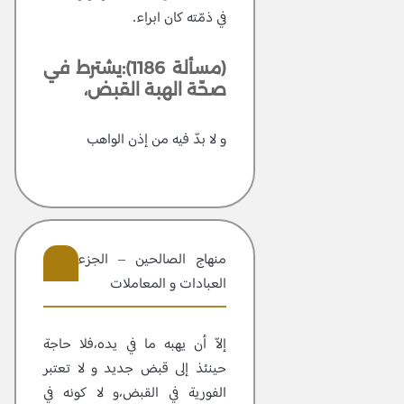
في ذمّته كان ابراء.
(مسألة 1186):يشترط في
صحّة الهبة القبض،
و لا بدّ فيه من إذن الواهب
منهاج الصالحين – الجزء 2 –
العبادات و المعاملات
406
إلاّ أن يهبه ما في يده،فلا حاجة
حينئذ إلى قبض جديد و لا تعتبر
الفورية في القبض،و لا كونه في