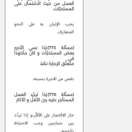
العمل من حيث الاشتمال على
المستحبّات،
يجب الإتيان به على النحو
المتعارف.
(مسألة 775):إذا نسي الأجير
بعض المستحبّات و كان مأخوذا
في
متعلّق الإجارة نصّا،
نقص من الاجرة بنسبته.
(مسألة 776):إذا تردّد العمل
المستأجر عليه بين الأقلّ و الأكثر
جاز الاقتصار على الأقلّ،و إذا تردّد
بين متباينين وجب الاحتياط
بالجمع.