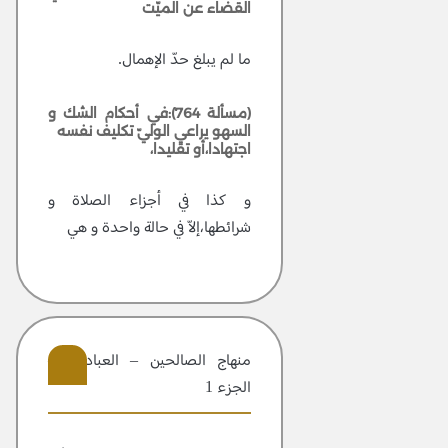
القضاء عن الميّت
ما لم يبلغ حدّ الإهمال.
(مسألة 764):في أحكام الشك و
السهو يراعي الوليّ تكليف نفسه
اجتهادا،أو تقليدا،
و كذا في أجزاء الصلاة و
شرائطها،إلاّ في حالة واحدة و هي
منهاج الصالحين – العبادات –
الجزء 1
304