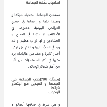
استحباب صلاة الجماعة
تستحبّ الجماعة استحبابا مؤكّدا و
وطيدا نصّا و إجماعا في جميع
الفرائض اليوميّة خصوصا في
الأدائيّة،و لا سيّما في الصبح و
العشاءين و لها ثواب عظيم، و قد
ورد في الحثّ عليها و الذمّ على تركها
أخبار كثيرة،و مضامين عالية،لم يرد
مثلها في أكثر المستحبّات بل أنّها
من أهمّ شعائر الإسلام.
(مسألة 786):تجب الجماعة في
الجمعة و العيدين مع اجتماع
شرائط
الوجوب
و هي شرط في صحّتها أيضا،و لا