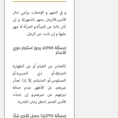
و في الجهر و الإخفات يراعي حال
الأجير،فالرجل يجهر بالجهريّة و إن
كان نائبا عن المرأة،و المرأة لا جهر
عليها و إن نابت عن الرجل.
(مسألة 769):لا يجوز استئجار ذوي
الأعذار
كالعاجز عن القيام أو عن الطهارة
الخبثيّة،أو ذي الجبيرة،أو
المسلوس،أو المتيمّم إلاّ إذا تعذّر
غيرهم، بل الأظهر عدم صحّة
تبرّعهم عن غيرهم،و إن تجدّد
للأجير العجز انتظر زمان القدرة.
(مسألة 770):إذا حصل للأجير شكّ