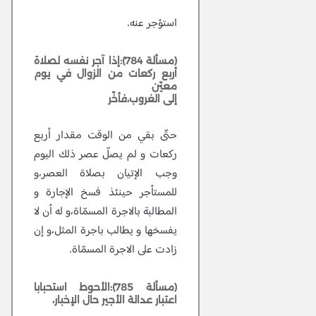
استؤجر عنه.
(مسألة 784):إذا آجر نفسه لصلاة
أربع ركعات من الزوال في يوم
معيّن
إلى الغروب،فأخّر
حتّى بقي من الوقت مقدار أربع
ركعات و لم يصلّ عصر ذلك اليوم
وجب الإتيان بصلاة العصر،و
للمستأجر حينئذ فسخ الإجارة و
المطالبة بالاجرة المسمّاة،و له أن لا
يفسخها و يطالب باجرة المثل،و إن
زادت على الاجرة المسمّاة.
(مسألة 785):الأحوط استحبابا
اعتبار عدالة الأجير حال الإخبار،