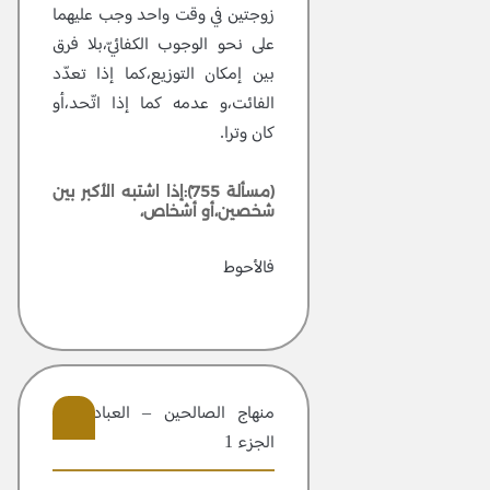
زوجتين في وقت واحد وجب عليهما
على نحو الوجوب الكفائيّ،بلا فرق
بين إمكان التوزيع،كما إذا تعدّد
الفائت،و عدمه كما إذا اتّحد،أو
كان وترا.
(مسألة 755):إذا اشتبه الأكبر بين
شخصين،أو أشخاص،
فالأحوط
منهاج الصالحين – العبادات –
الجزء 1
303