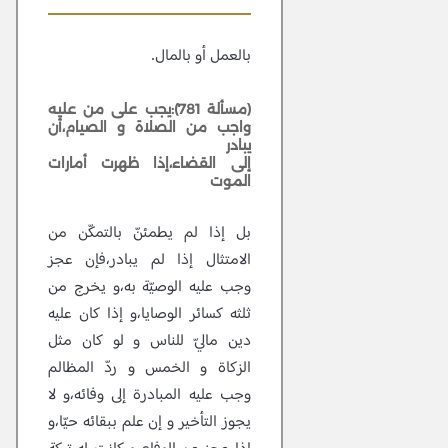
بالعمل أو بالمال.
(مسألة 781):يجب على من عليه
واجب من الصلاة و الصيام،أن
يبادر
إلى القضاء،إذا ظهرت أمارات
الموت
بل إذا لم يطمئنّ بالتمكّن من
الامتثال إذا لم يبادر،فإن عجز
وجب عليه الوصيّة به،و يخرج من
ثلثه كسائر الوصايا،و إذا كان عليه
دين ماليّ للناس و لو كان مثل
الزكاة و الخمس و ردّ المظالم
وجب عليه المبادرة إلى وفائه،و لا
يجوز التأخير و إن علم ببقائه حيّا،و