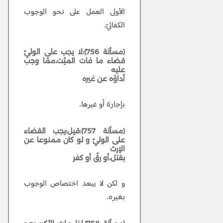
الأولى العمل على نحو الوجوب
الكفائيّ.
(مسألة 756):لا يجب على الوليّ
قضاء ما فات الميّت،ممّا وجب
عليه
أداؤه عن غيره
بإجارة أو غيرها.
(مسألة 757):قيل:يجب القضاء
على الوليّ و لو كان ممنوعا عن
الإرث
بقتل،أو رقّ أو كفر
و لكن لا يبعد اختصاص الوجوب
بغيره.