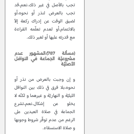
تجب بالأصل في غير ذلك.نعم،قد
تجب بالعرض لنذر أو نحوه،أو
لضيق الوقت عن إدراك ركعة إلاّ
بالائتمام،أو لعدم تعلّمه القراءة
مع قدرته عليها أو لغير ذلك.
(مسألة 787):المشهور عدم
مشروعيّة الجماعة في النوافل
الأصليّة
و إن وجبت بالعرض من نذر أو
نحوه،بلا فرق في ذلك بين النوافل
الليليّة و النهاريّة و غيرهما و لكنّه لا
يخلو عن إشكال.نعم،تشرع
الجماعة في صلاة العيدين على
الرغم من عدم توفّر شروط وجوبها
و صلاة الاستسقاء.