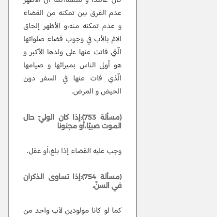
كان عامدا و ملتفتا،كما انّ الأظهر
عدم الفرق بين تمكنه من القضاء
و عدم تمكنه منه،و الأظهر إلحاق
الامّ بالأب في وجوب قضاء صلواتها
الّتي فاتت عنها على ولدها الأكبر و
هو أولى الناس بميراثها و صيامها
الّذي فات عنها في السفر دون
الحيض و المرض.
(مسألة 753):إذا كان الوليّ حال
الموت صبيّا،أو مجنونا
وجب عليه القضاء إذا بلغ،أو عقل.
(مسألة 754):إذا تساوى الذكران
في السنّ،
كما لو كانا مولودين لأب واحد من