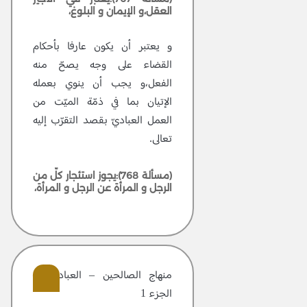
العقل،و الإيمان و البلوغ،
و يعتبر أن يكون عارفا بأحكام
القضاء على وجه يصحّ منه
الفعل،و يجب أن ينوي بعمله
الإتيان بما في ذمّة الميّت من
العمل العباديّ بقصد التقرّب إليه
تعالى.
(مسألة 768):يجوز استئجار كلّ من
الرجل و المرأة عن الرجل و المرأة،
منهاج الصالحين – العبادات –
الجزء 1
306