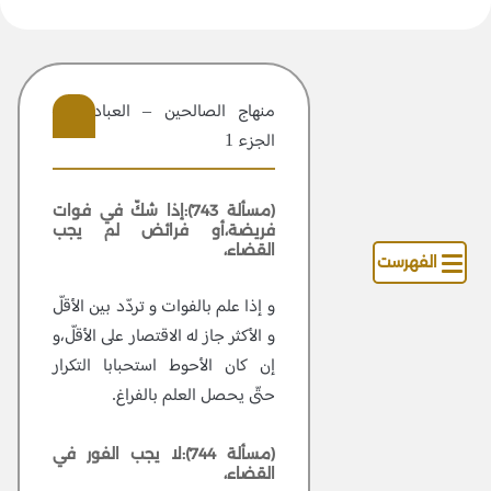
منهاج الصالحين – العبادات –
الجزء 1
301
(مسألة 743):إذا شكّ في فوات
فريضة،أو فرائض لم يجب
القضاء،
الفهرست
و إذا علم بالفوات و تردّد بين الأقلّ
و الأكثر جاز له الاقتصار على الأقلّ،و
إن كان الأحوط استحبابا التكرار
حتّى يحصل العلم بالفراغ.
(مسألة 744):لا يجب الفور في
القضاء،