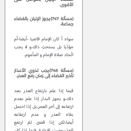
الأقوى.
(مسألة 747):يجوز الإتيان بالقضاء
جماعة،
سواء أ كان الإمام قاضيا -أيضا-أم
مؤدّيا بل يستحبّ ذلك،و لا يجب
اتّحاد صلاة الإمام و المأموم.
(مسألة 748):يجب لذوي الأعذار
تأخير القضاء إلى زمان رفع العذر،
فيما إذا علم بارتفاع العذر بعد
ذلك،و يجوز البدار إذا علم بعدم
ارتفاعه إلى آخر العمر،بل إذا احتمل
بقاء العذر و عدم ارتفاعه
أيضا،لكن إذا قضى ثمّ ارتفع
العذر،وجبت الإعادة فيما إذا كان