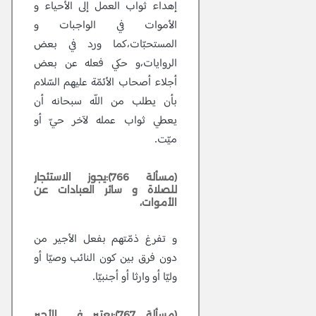
إهداء ثواب العمل إلى الأحياء و
الأموات في الواجبات و
المستحبّات،كما ورد في بعض
الروايات،و حكي فعله عن بعض
أجلاء أصحاب الأئمّة عليهم السّلام
بأن يطلب من اللّه سبحانه أن
يعطي ثواب عمله لآخر حيّ أو
ميّت.
(مسألة 766):يجوز الاستئجار
للصلاة و سائر العبادات عن
الأموات،
و تفرغ ذمّتهم بفعل الأجير من
دون فرق بين كون النائب وصيّا أو
وليّا أو وارثا أو أجنبيّا.
(مسألة 767):يعتبر في الأجير