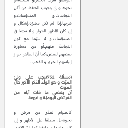
اللواط،و شرب الخمر،و النميمة،و
نحوها،و في وجوب الحفظ عن أكل
النجاسات،و المتنجّسات،و
شربها،إذا لم تكن مضرّة،إشكال و
إن كان الأظهر الجواز و لا سيّما في
المتنجّسات،و لا سيّما مع كون
النجاسة منهم،أو من مساورة
بعضهم لبعض،كما أنّ الظاهر جواز
إلباسهم الحرير و الذهب.
(مسألة 752):يجب على وليّ
الميّت و هو الولد الذكر الأكبر حال
الموت
أن يقضي ما فات أباه من
الفرائض اليوميّة و غيرها،
كالصيام لعذر من مرض و
نحوه،بل مطلقا على الأظهر و إن