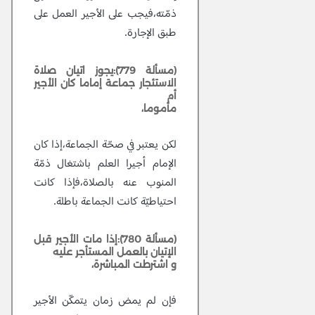
ذمّته،فيجب على الأجير العمل على
طبق الإجارة.
(مسألة 779):يجوز اتيان صلاة
الاستئجار جماعة إماما كان الأجير
أم
مأموما،
لكن يعتبر في صحّة الجماعة،إذا كان
الإمام أجيرا العلم باشتغال ذمّة
المنوب عنه بالصلاة،فإذا كانت
احتياطيّة كانت الجماعة باطلة.
(مسألة 780):إذا مات الأجير قبل
الإتيان بالعمل المستأجر عليه
و اشترطت المباشرة،
فإن لم يمض زمان يتمكّن الأجير