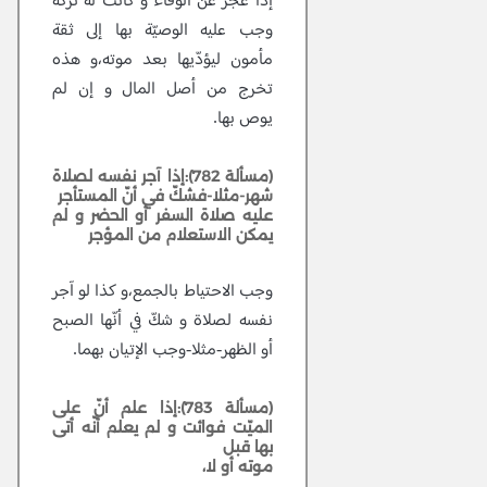
إذا عجز عن الوفاء و كانت له تركة
وجب عليه الوصيّة بها إلى ثقة
مأمون ليؤدّيها بعد موته،و هذه
تخرج من أصل المال و إن لم
يوص بها.
(مسألة 782):إذا آجر نفسه لصلاة
شهر-مثلا-فشكّ في أنّ المستأجر
عليه صلاة السفر أو الحضر و لم
يمكن الاستعلام من المؤجر
وجب الاحتياط بالجمع،و كذا لو آجر
نفسه لصلاة و شكّ في أنّها الصبح
أو الظهر-مثلا-وجب الإتيان بهما.
(مسألة 783):إذا علم أنّ على
الميّت فوائت و لم يعلم أنّه أتى
بها قبل
موته أو لا،