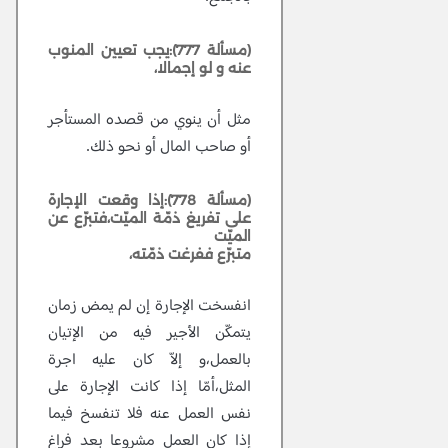
(مسألة 777):يجب تعيين المنوب
عنه و لو إجمالا،
مثل أن ينوي من قصده المستأجر
أو صاحب المال أو نحو ذلك.
(مسألة 778):إذا وقعت الإجارة
على تفريغ ذمّة الميّت،فتبرّع عن
الميّت
متبرّع ففرغت ذمّته،
انفسخت الإجارة إن لم يمض زمان
يتمكّن الأجير فيه من الإتيان
بالعمل،و إلاّ كان عليه اجرة
المثل،أمّا إذا كانت الإجارة على
نفس العمل عنه فلا تنفسخ فيما
إذا كان العمل مشروعا بعد فراغ