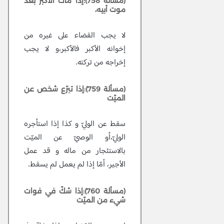
(مسألة 758):إذا مات الأكبر بعد
موت أبيه،
لا يجب القضاء على غيره من
إخوانه الأكبر فالأكبر،و لا يجب
إخراجه من تركته.
(مسألة 759):إذا تبرّع شخص عن
الميّت
سقط عن الوليّ و كذا إذا استأجره
الوليّ،أو الوصيّ عن الميّت
بالاستئجار من ماله و قد عمل
الأجير، أمّا إذا لم يعمل لم يسقط.
(مسألة 760):إذا شكّ في فوات
شيء من الميّت