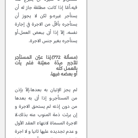
فيه،أمّا إذا كانت مطلقة جاز له أن
يستأجر غيره،و لكن لا يجوز أن
يستأجره بأقلّ من الاجرة في إجارة
نفسه، إلاّ إذا أتى ببعض العمل،أو
يستأجره بغير جنس الاجرة.
(مسألة 772):إذا عيّن المستأجر
للأجير مدّة معيّنة فلم يأت
بالعمل كلّه
أو بعضه فيها،
لم يجز الإتيان به بعدها،إلاّ بإذن
من المستأجر،و إذا أتى به بعدها
من دون إذنه لم يستحق الاجرة و
إن برئت ذمة المنوب عنه بذلك،لا
الاجرة المسماة لانتهاء العقد الأول
و عدم تجديده عليها ثانيا و لا اجرة