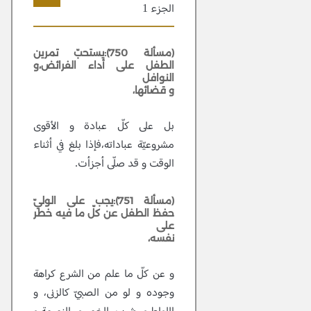
الجزء 1
302
(مسألة 750):يستحبّ تمرين
الطفل على أداء الفرائض،و
النوافل
و قضائها،
بل على كلّ عبادة و الأقوى
مشروعيّة عباداته،فإذا بلغ في أثناء
الوقت و قد صلّى أجزأت.
(مسألة 751):يجب على الوليّ
حفظ الطفل عن كلّ ما فيه خطر
على
نفسه،
و عن كلّ ما علم من الشرع كراهة
وجوده و لو من الصبيّ كالزنى، و