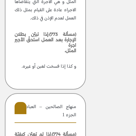
المثل و هي الاجرة الّتي يتقاضاها
الاجراء عادة على القيام بمثل ذلك
العمل لعدم الإذن في ذلك.
(مسألة 773):إذا تبيّن بطلان
الإجارة بعد العمل استحقّ الأجير
اجرة
المثل،
و كذا إذا فسخت لغبن أو غيره.
منهاج الصالحين – العبادات –
الجزء 1
307
(مسألة 774):إذا لم تعيّن كيفيّة