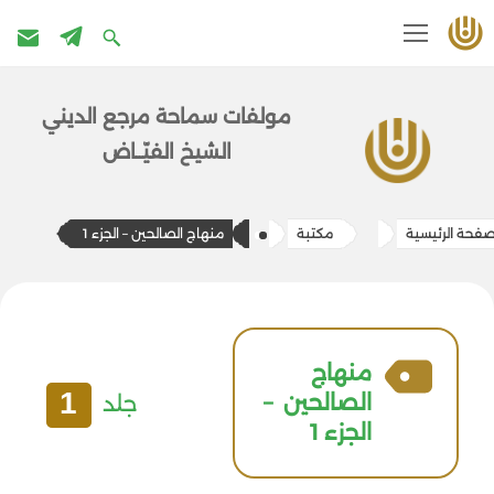
تخطى
إلى
مولفات سماحة مرج​ع الديني
المحتوى
الشيخ الفيّــاض
صفحة الرئيسية
مكتبة
منهاج الصالحين – الجزء 1
منهاج
1
الصالحين –
جلد
الجزء 1