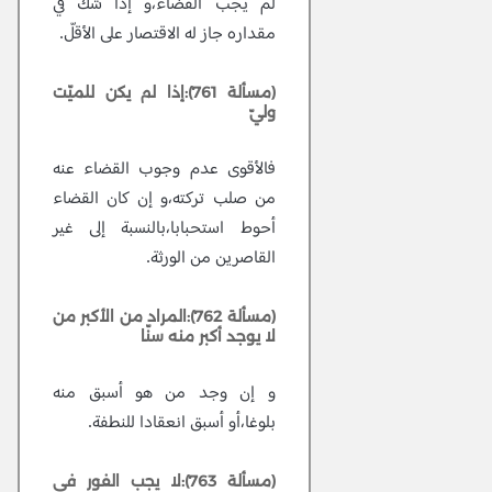
لم يجب القضاء،و إذا شكّ في
مقداره جاز له الاقتصار على الأقلّ.
(مسألة 761):إذا لم يكن للميّت
وليّ
فالأقوى عدم وجوب القضاء عنه
من صلب تركته،و إن كان القضاء
أحوط استحبابا،بالنسبة إلى غير
القاصرين من الورثة.
(مسألة 762):المراد من الأكبر من
لا يوجد أكبر منه سنّا
و إن وجد من هو أسبق منه
بلوغا،أو أسبق انعقادا للنطفة.
(مسألة 763):لا يجب الفور في