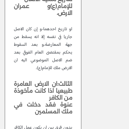
للإمام(ع)و عمران
الارض،
او تاريخ احدهما-و إن كان الاصل
جاريا في نفسه إلا انه يسقط من
جهة المعارضة،و بعد السقوط
يحكم بمقتضى العام الفوقي بعد
ضم الاصل الموضوعي اليه ان
الارض ملك للإمام(ع).
الثالث:ان الارض العامرة
طبيعيا اذا كانت مأخوذة
من الكافر
عنوة فقد دخلت في
ملك المسلمين
بدون فرق بين ان يكون عمل الكافر