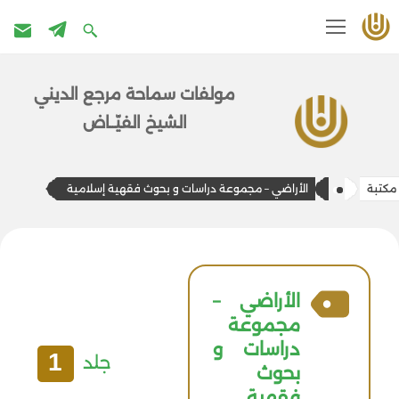
تخطى
إلى
مولفات سماحة مرج​ع الديني
المحتوى
الشيخ الفيّــاض
مكتبة
الأراضي – مجموعة دراسات و بحوث فقهية إسلامية
الأراضي –
مجموعة
دراسات و
1
جلد
بحوث
فقهية