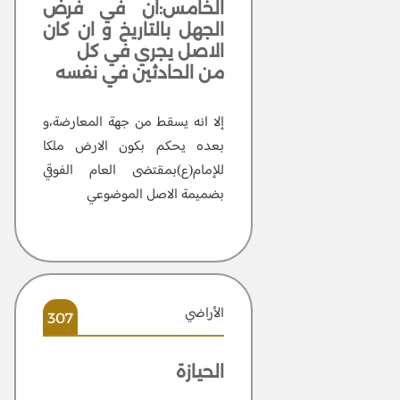
الخامس:ان في فرض
الجهل بالتاريخ و ان كان
الاصل يجري في كل
من الحادثين في نفسه
إلا انه يسقط من جهة المعارضة،و
بعده يحكم بكون الارض ملكا
للإمام(ع)بمقتضى العام الفوقي
بضميمة الاصل الموضوعي
الأراضي
307
الحيازة