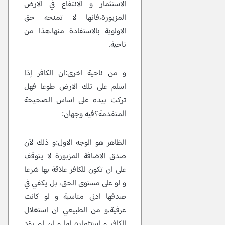
الاستثمار و الانتفاع في الارض
المزبورة،فانها لا تمنحه حق
الاولوية بالاستفادة منها.هذا من
ناحية.
و من ناحية اخرى:ان الكافر إذا
اسلم على تلك الارض طوعا فهل
تركت بيده على اساس الصحيحة
المتقدمة؟فيه وجهان:
الظاهر هو الوجه الاول:و ذلك لأن
صدق الاضافة المزبورة لا يتوقف
على ان تكون للكافر علاقة بها شرعا
و لو على مستوى الحق، بل يكفي في
صدقها ادنى مناسبة و لو كانت
عرفية،و من الطبيعي ان استغلال
الكافر و استثماره لها و ان لم يؤد